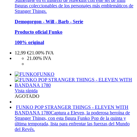
Sumérgete en el misterio de Hawkins con este set de mini
figuras coleccionables de los personajes más emblemáticos de
Stranger Things.
Demogorgon - Will - Barb - Serie
Producto oficial Funko
100% original
12,99
€
21.00%
IVA
21.00%
IVA
FUNKO
Vista rápida
AGOTADO
FUNKO POP STRANGER THINGS - ELEVEN WITH
BANDANA 1780
Captura a Eleven, la poderosa heroína de
Stranger Things, con esta figura Funko Pop de la quinta y
última temporada, lista para enfrentar las fuerzas del Mundo
del Revés.