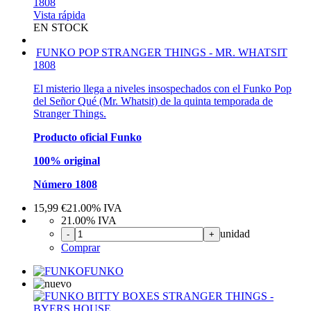
Vista rápida
EN STOCK
FUNKO POP STRANGER THINGS - MR. WHATSIT
1808
El misterio llega a niveles insospechados con el Funko Pop
del Señor Qué (Mr. Whatsit) de la quinta temporada de
Stranger Things.
Producto oficial Funko
100% original
Número 1808
15,99
€
21.00%
IVA
21.00%
IVA
unidad
-
+
Comprar
FUNKO