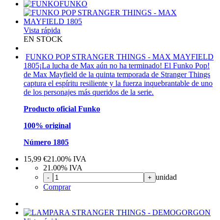
FUNKO
Vista rápida
EN STOCK
FUNKO POP STRANGER THINGS - MAX MAYFIELD
1805
¡La lucha de Max aún no ha terminado! El Funko Pop!
de Max Mayfield de la quinta temporada de Stranger Things
captura el espíritu resiliente y la fuerza inquebrantable de uno
de los personajes más queridos de la serie.
Producto oficial Funko
100% original
Número 1805
15,99
€
21.00%
IVA
21.00%
IVA
unidad
-
+
Comprar