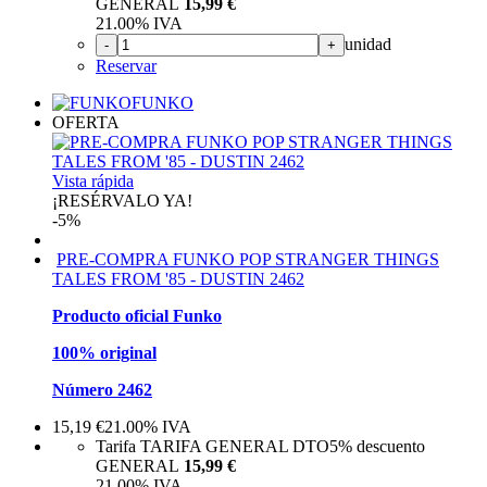
GENERAL
15,99 €
21.00%
IVA
unidad
-
+
Reservar
FUNKO
OFERTA
Vista rápida
¡RESÉRVALO YA!
-5%
PRE-COMPRA FUNKO POP STRANGER THINGS
TALES FROM '85 - DUSTIN 2462
Producto oficial Funko
100% original
Número 2462
15,19
€
21.00%
IVA
Tarifa TARIFA GENERAL DTO
5%
descuento
GENERAL
15,99 €
21.00%
IVA