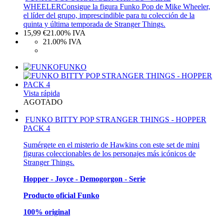
WHEELER
Consigue la figura Funko Pop de Mike Wheeler,
el líder del grupo, imprescindible para tu colección de la
quinta y última temporada de Stranger Things.
15,99
€
21.00%
IVA
21.00%
IVA
FUNKO
Vista rápida
AGOTADO
FUNKO BITTY POP STRANGER THINGS - HOPPER
PACK 4
Sumérgete en el misterio de Hawkins con este set de mini
figuras coleccionables de los personajes más icónicos de
Stranger Things.
Hopper - Joyce - Demogorgon - Serie
Producto oficial Funko
100% original