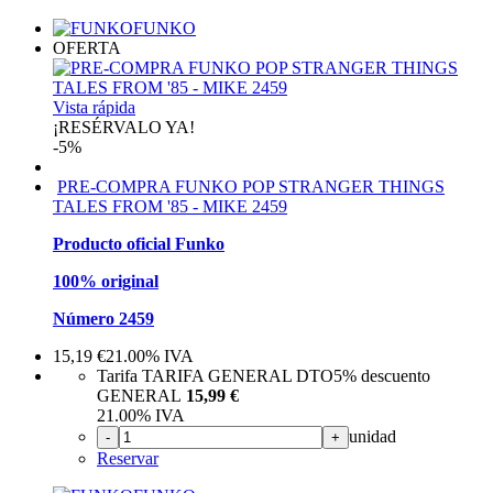
FUNKO
OFERTA
Vista rápida
¡RESÉRVALO YA!
-5%
PRE-COMPRA FUNKO POP STRANGER THINGS
TALES FROM '85 - MIKE 2459
Producto oficial Funko
100% original
Número 2459
15,19
€
21.00%
IVA
Tarifa TARIFA GENERAL DTO
5%
descuento
GENERAL
15,99 €
21.00%
IVA
unidad
-
+
Reservar