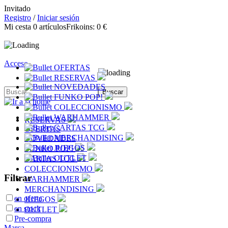
Invitado
Registro
/
Iniciar sesión
Mi cesta
0
artículos
Frikoins:
0 €
Acceso
OFERTAS
RESERVAS
NOVEDADES
FUNKO POP!
COLECCIONISMO
WARHAMMER
RESERVAS
CARTAS TCG
OFERTAS
MERCHANDISING
NOVEDADES
JUEGOS
FUNKO POP!
OUTLET
CARTAS TCG
COLECCIONISMO
Filtrar
WARHAMMER
MERCHANDISING
en oferta
JUEGOS
en stock
OUTLET
Pre-compra
Marca