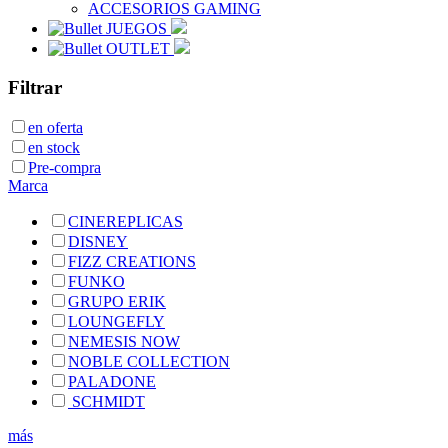
ACCESORIOS GAMING
JUEGOS
OUTLET
Filtrar
en oferta
en stock
Pre-compra
Marca
CINEREPLICAS
DISNEY
FIZZ CREATIONS
FUNKO
GRUPO ERIK
LOUNGEFLY
NEMESIS NOW
NOBLE COLLECTION
PALADONE
SCHMIDT
más