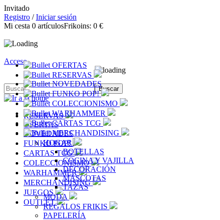
Invitado
Registro
/
Iniciar sesión
Mi cesta
0
artículos
Frikoins:
0 €
Acceso
OFERTAS
RESERVAS
NOVEDADES
FUNKO POP!
COLECCIONISMO
WARHAMMER
RESERVAS
CARTAS TCG
OFERTAS
MERCHANDISING
NOVEDADES
HOGAR
FUNKO POP!
BOTELLAS
CARTAS TCG
COCINA Y VAJILLA
COLECCIONISMO
DECORACIÓN
WARHAMMER
MASCOTAS
MERCHANDISING
TAZAS
JUEGOS
MODA
OUTLET
REGALOS FRIKIS
PAPELERÍA