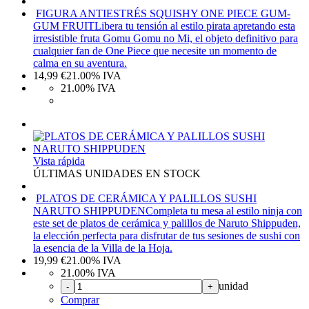
FIGURA ANTIESTRÉS SQUISHY ONE PIECE GUM-
GUM FRUIT
Libera tu tensión al estilo pirata apretando esta
irresistible fruta Gomu Gomu no Mi, el objeto definitivo para
cualquier fan de One Piece que necesite un momento de
calma en su aventura.
14,99
€
21.00%
IVA
21.00%
IVA
Vista rápida
ÚLTIMAS UNIDADES EN STOCK
PLATOS DE CERÁMICA Y PALILLOS SUSHI
NARUTO SHIPPUDEN
Completa tu mesa al estilo ninja con
este set de platos de cerámica y palillos de Naruto Shippuden,
la elección perfecta para disfrutar de tus sesiones de sushi con
la esencia de la Villa de la Hoja.
19,99
€
21.00%
IVA
21.00%
IVA
unidad
-
+
Comprar