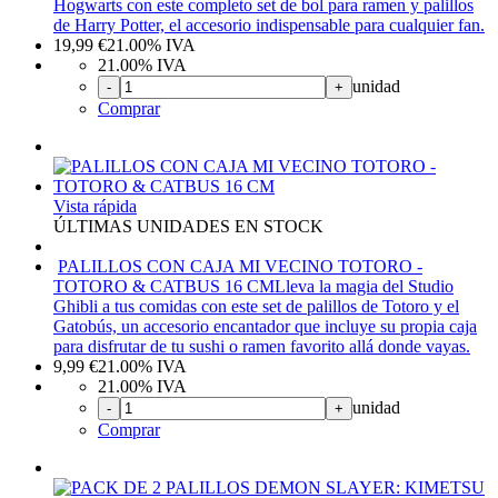
Hogwarts con este completo set de bol para ramen y palillos
de Harry Potter, el accesorio indispensable para cualquier fan.
19,99
€
21.00%
IVA
21.00%
IVA
unidad
-
+
Comprar
Vista rápida
ÚLTIMAS UNIDADES EN STOCK
PALILLOS CON CAJA MI VECINO TOTORO -
TOTORO & CATBUS 16 CM
Lleva la magia del Studio
Ghibli a tus comidas con este set de palillos de Totoro y el
Gatobús, un accesorio encantador que incluye su propia caja
para disfrutar de tu sushi o ramen favorito allá donde vayas.
9,99
€
21.00%
IVA
21.00%
IVA
unidad
-
+
Comprar