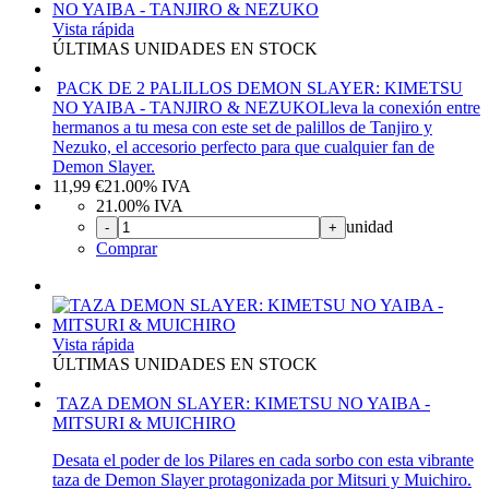
Vista rápida
ÚLTIMAS UNIDADES EN STOCK
PACK DE 2 PALILLOS DEMON SLAYER: KIMETSU
NO YAIBA - TANJIRO & NEZUKO
Lleva la conexión entre
hermanos a tu mesa con este set de palillos de Tanjiro y
Nezuko, el accesorio perfecto para que cualquier fan de
Demon Slayer.
11,99
€
21.00%
IVA
21.00%
IVA
unidad
-
+
Comprar
Vista rápida
ÚLTIMAS UNIDADES EN STOCK
TAZA DEMON SLAYER: KIMETSU NO YAIBA -
MITSURI & MUICHIRO
Desata el poder de los Pilares en cada sorbo con esta vibrante
taza de Demon Slayer protagonizada por Mitsuri y Muichiro.