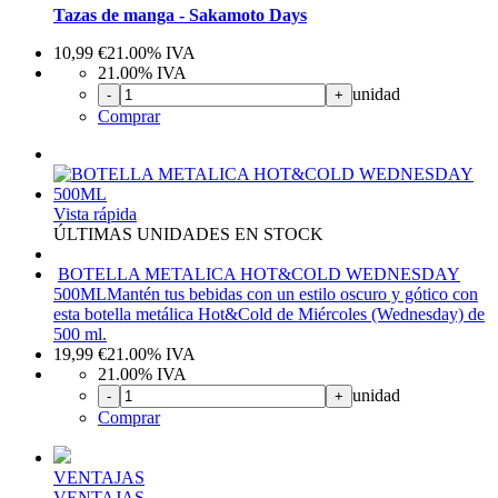
Tazas de manga - Sakamoto Days
10,99
€
21.00%
IVA
21.00%
IVA
unidad
-
+
Comprar
Vista rápida
ÚLTIMAS UNIDADES EN STOCK
BOTELLA METALICA HOT&COLD WEDNESDAY
500ML
Mantén tus bebidas con un estilo oscuro y gótico con
esta botella metálica Hot&Cold de Miércoles (Wednesday) de
500 ml.
19,99
€
21.00%
IVA
21.00%
IVA
unidad
-
+
Comprar
VENTAJAS
VENTAJAS