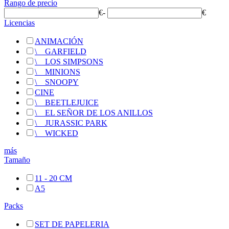
Rango de precio
€
-
€
Licencias
ANIMACIÓN
\
__
GARFIELD
\
__
LOS SIMPSONS
\
__
MINIONS
\
__
SNOOPY
CINE
\
__
BEETLEJUICE
\
__
EL SEÑOR DE LOS ANILLOS
\
__
JURASSIC PARK
\
__
WICKED
más
Tamaño
11 - 20 CM
A5
Packs
SET DE PAPELERIA