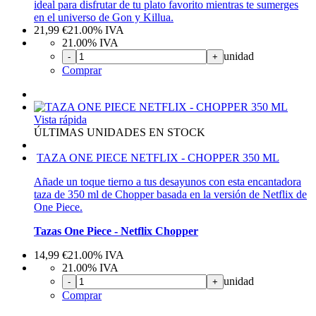
ideal para disfrutar de tu plato favorito mientras te sumerges
en el universo de Gon y Killua.
21,99
€
21.00%
IVA
21.00%
IVA
unidad
-
+
Comprar
Vista rápida
ÚLTIMAS UNIDADES EN STOCK
TAZA ONE PIECE NETFLIX - CHOPPER 350 ML
Añade un toque tierno a tus desayunos con esta encantadora
taza de 350 ml de Chopper basada en la versión de Netflix de
One Piece.
Tazas One Piece - Netflix Chopper
14,99
€
21.00%
IVA
21.00%
IVA
unidad
-
+
Comprar