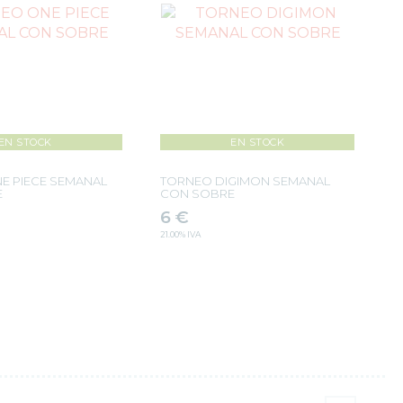
EN STOCK
EN STOCK
E PIECE SEMANAL
TORNEO DIGIMON SEMANAL
E
CON SOBRE
6
€
21.00%
IVA
+
-
+