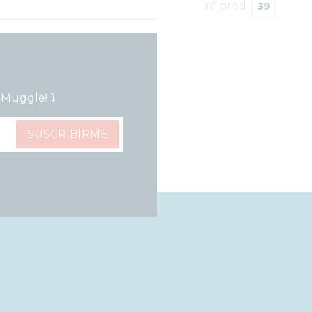
nº prod.
Muggle! ⤵️