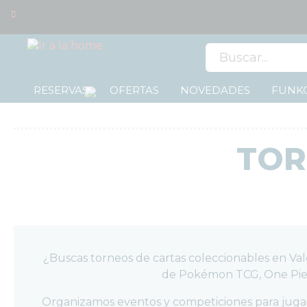
0
RESERVAS
OFERTAS
NOVEDADES
FUNKO
OFERTAS
RESERVAS
TOR
NOVEDADES
FUNKO
POP!
COLECCIONISMO
WARHAMMER
CARTAS
¿Buscas torneos de cartas coleccionables en Va
TCG
de Pokémon TCG, One Pie
TCG
MAGIC
THE
Organizamos eventos y competiciones para jugado
GATHERING