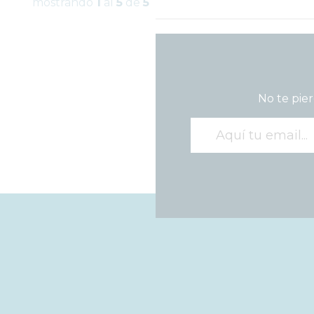
mostrando
1
al
5
de
5
No te pier