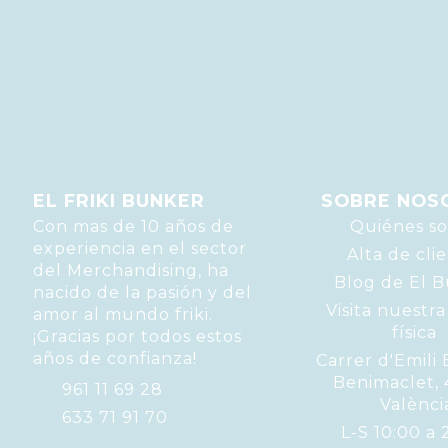
EL FRIKI BUNKER
SOBRE NOS
Con mas de 10 años de
Quiénes s
experiencia en el sector
Alta de cli
del Merchandising, ha
Blog de El 
nacido de la pasión y del
Visita nuestra
amor al mundo friki.
física
¡Gracias por todos estos
años de confianza!
Carrer d'Emili 
Benimaclet,
961 11 69 28
Valènci
633 71 91 70
L-S 10:00 a 