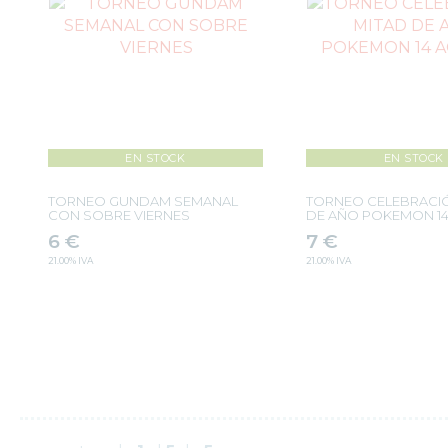
EN STOCK
EN STOCK
TORNEO GUNDAM SEMANAL
TORNEO CELEBRACI
CON SOBRE VIERNES
DE AÑO POKEMON 1
6
€
7
€
21.00%
IVA
21.00%
IVA
-
+
-
+