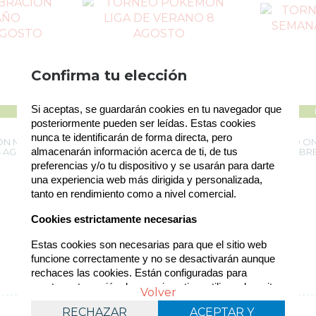
Política de gestión de Cookies
Confirma tu elección
Utilizamos cookies propias para el correcto
Si aceptas, se guardarán cookies en tu navegador que 
funcionamiento del sitio. Además, se utilizan otras
EN STOCK
de terceros que analizan cómo se usan nuestros
posteriormente pueden ser leídas. Estas cookies 
servicios para mejorar la experiencia de usuario,
nunca te identificarán de forma directa, pero 
ÓN MITAD
TORNEO POKEMON LIGA DE
TORNEO ON
divulgar ofertas comerciales personalizadas o
almacenarán información acerca de ti, de tus 
4 AGOSTO
VERANO 8 AGOSTO
CON SOBR
realizar análisis de sus hábitos de navegación. Pulse
preferencias y/o tu dispositivo y se usarán para darte 
7
€
8
€
el botón para aceptarlas o “Configurar” para poder
una experiencia web más dirigida y personalizada, 
21.00%
IVA
21.00%
IVA
bloquearlas. Puede revisar toda la información y
tanto en rendimiento como a nivel comercial.
retirar su consentimiento en cualquier momento
desde nuestra Política de Cookies.
Cookies estrictamente necesarias
-
+
-
Estas cookies son necesarias para que el sitio web 
funcione correctamente y no se desactivarán aunque 
rechaces las cookies. Están configuradas para 
mantener tu sesión de usuario activa, utilizar el carrito 
Política de cookies
Volver
Configurar
de compra, rellenar formularios. Estas cookies no 
RECHAZAR
RECHAZAR
ACEPTAR Y
ACEPTAR Y
guardan información personal sensible.