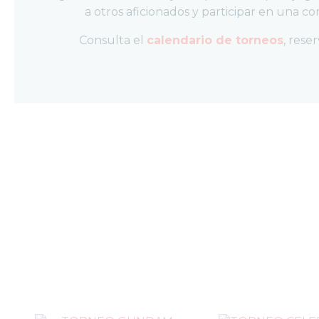
a otros aficionados y participar en una c
TCG
POKÉMON
TCG
Consulta el
calendario de torneos
, rese
ONE
PIECE
TCG
DIGIMON
TCG
LORCANA
TCG
GUNDAM
ULTIMATE
GUARD
DRAGON
SHIELD
ACCESORIOS
TCG
MERCHANDISING
JUEGOS
OUTLET