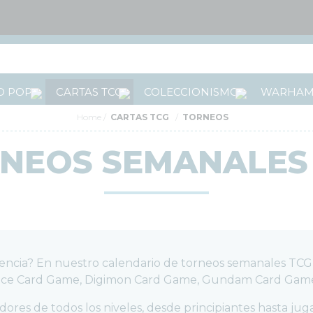
 POP!
CARTAS TCG
COLECCIONISMO
WARHA
Home
CARTAS TCG
TORNEOS
NEOS SEMANALES
lencia? En nuestro calendario de torneos semanales TCG
ce Card Game, Digimon Card Game, Gundam Card Game y
res de todos los niveles, desde principiantes hasta jug