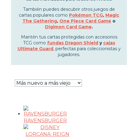
WARHAMMER
También puedes descubrir otros juegos de
cartas populares como
Pokémon TCG
,
Magic
The Gathering
,
One Piece Card Game
o
CARTAS TCG
Digimon Card Game
.
Mantén tus cartas protegidas con accesorios
TCG MAGIC THE GATHERING
TCG como
fundas Dragon Shield
y
cajas
TCG POKÉMON
Ultimate Guard
, perfectas para coleccionistas y
jugadores.
TCG ONE PIECE
TCG DIGIMON
TCG LORCANA
TCG GUNDAM
ULTIMATE GUARD
DRAGON SHIELD
ACCESORIOS TCG
MERCHANDISING
RAVENSBURGER
JUEGOS