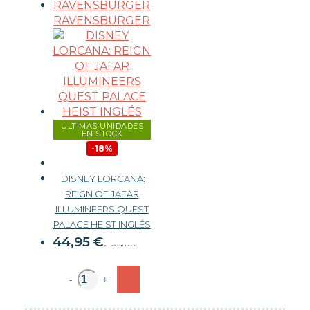
RAVENSBURGER
ÚLTIMAS UNIDADES
EN STOCK
-18%
DISNEY LORCANA:
REIGN OF JAFAR
ILLUMINEERS QUEST
54,99 €
PALACE HEIST INGLÉS
44,95
€
21.00%
IVA
-
+