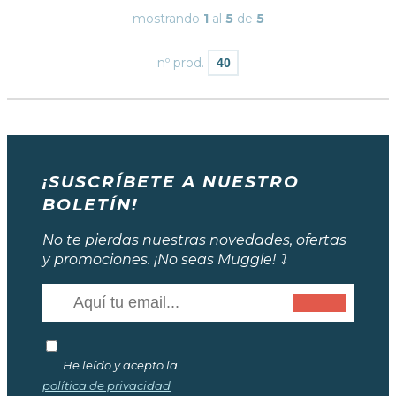
mostrando
1
al
5
de
5
nº prod.
¡SUSCRÍBETE A NUESTRO
BOLETÍN!
No te pierdas nuestras novedades, ofertas
y promociones. ¡No seas Muggle! ⤵️
He leído y acepto la
política de privacidad