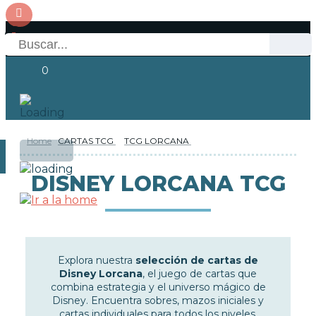
0
Home
CARTAS TCG
TCG LORCANA
OFERTAS
RESERVAS
Acceso
DISNEY LORCANA TCG
NOVEDADES
FUNKO POP!
Explora nuestra
selección de cartas de
COLECCIONISMO
Disney Lorcana
, el juego de cartas que
combina estrategia y el universo mágico de
Disney. Encuentra sobres, mazos iniciales y
cartas individuales para todos los niveles.