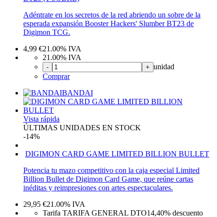
Adéntrate en los secretos de la red abriendo un sobre de la
esperada expansión Booster Hackers' Slumber BT23 de
Digimon TCG.
4,99
€
21.00%
IVA
21.00%
IVA
unidad
-
+
Comprar
BANDAI
Vista rápida
ÚLTIMAS UNIDADES EN STOCK
-14%
DIGIMON CARD GAME LIMITED BILLION BULLET
Potencia tu mazo competitivo con la caja especial Limited
Billion Bullet de Digimon Card Game, que reúne cartas
inéditas y reimpresiones con artes espectaculares.
29,95
€
21.00%
IVA
Tarifa TARIFA GENERAL DTO
14,40%
descuento