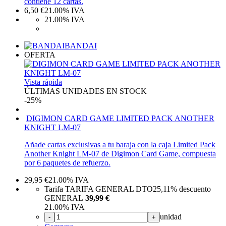
contiene 12 cartas.
6,50
€
21.00%
IVA
21.00%
IVA
BANDAI
OFERTA
Vista rápida
ÚLTIMAS UNIDADES EN STOCK
-25%
DIGIMON CARD GAME LIMITED PACK ANOTHER
KNIGHT LM-07
Añade cartas exclusivas a tu baraja con la caja Limited Pack
Another Knight LM-07 de Digimon Card Game, compuesta
por 6 paquetes de refuerzo.
29,95
€
21.00%
IVA
Tarifa TARIFA GENERAL DTO
25,11%
descuento
GENERAL
39,99 €
21.00%
IVA
unidad
-
+