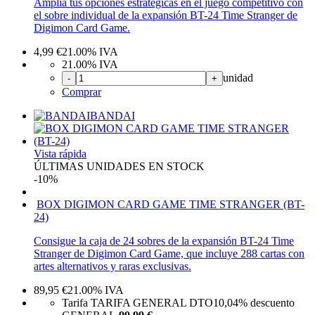
Amplía tus opciones estratégicas en el juego competitivo con
el sobre individual de la expansión BT-24 Time Stranger de
Digimon Card Game.
4,99
€
21.00%
IVA
21.00%
IVA
unidad
-
+
Comprar
BANDAI
Vista rápida
ÚLTIMAS UNIDADES EN STOCK
-10%
BOX DIGIMON CARD GAME TIME STRANGER (BT-
24)
Consigue la caja de 24 sobres de la expansión BT-24 Time
Stranger de Digimon Card Game, que incluye 288 cartas con
artes alternativos y raras exclusivas.
89,95
€
21.00%
IVA
Tarifa TARIFA GENERAL DTO
10,04%
descuento