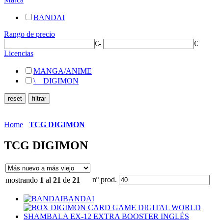
BANDAI
Rango de precio
€
-
€
Licencias
MANGA/ANIME
\
__
DIGIMON
Home
TCG DIGIMON
TCG DIGIMON
nº prod.
mostrando
1
al
21
de
21
BANDAI