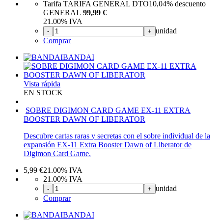
Tarifa TARIFA GENERAL DTO
10,04%
descuento
GENERAL
99,99 €
21.00%
IVA
unidad
-
+
Comprar
BANDAI
Vista rápida
EN STOCK
SOBRE DIGIMON CARD GAME EX-11 EXTRA
BOOSTER DAWN OF LIBERATOR
Descubre cartas raras y secretas con el sobre individual de la
expansión EX-11 Extra Booster Dawn of Liberator de
Digimon Card Game.
5,99
€
21.00%
IVA
21.00%
IVA
unidad
-
+
Comprar
BANDAI