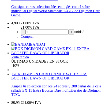
Consigue cartas coleccionables en inglés con el sobre
individual Digital World Shambala EX-12 de Digimon Card
Game.
4,99
€
21.00%
IVA
21.00%
IVA
unidad
-
+
Comprar
BANDAI
Vista rápida
ÚLTIMAS UNIDADES EN STOCK
-10%
BOX DIGIMON CARD GAME EX-11 EXTRA
BOOSTER DAWN OF LIBERATOR
Amplía tu colección con los 24 sobres y 288 cartas de la caja
sellada EX-11 Extra Booster Dawn of Liberator de Digimon
TCG.
89,95
€
21.00%
IVA