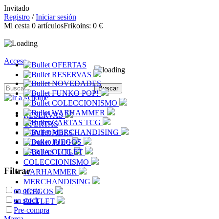
Invitado
Registro
/
Iniciar sesión
Mi cesta
0
artículos
Frikoins:
0 €
Acceso
OFERTAS
RESERVAS
NOVEDADES
FUNKO POP!
COLECCIONISMO
WARHAMMER
RESERVAS
CARTAS TCG
OFERTAS
MERCHANDISING
NOVEDADES
JUEGOS
FUNKO POP!
OUTLET
CARTAS TCG
COLECCIONISMO
Filtrar
WARHAMMER
MERCHANDISING
en oferta
JUEGOS
en stock
OUTLET
Pre-compra
Marca