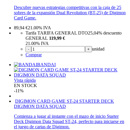
Descubre nuevas estrategias competitivas con la caja de 25
sobres de la expansión Dual Revolution (BT-25) de Digimon
Card Game.
89,94
€
21.00%
IVA
Tarifa TARIFA GENERAL DTO
25,04%
descuento
GENERAL
119,99 €
21.00%
IVA
unidad
-
+
Comprar
BANDAI
Vista rápida
EN STOCK
-11%
DIGIMON CARD GAME ST-24 STARTER DECK
DIGIMON DATA SQUAD
Comienza a jugar al instante con el mazo de inicio Starter
Deck Digimon Data Squad ST-24, perfecto para iniciarse en
el juego de cartas de Digimon.