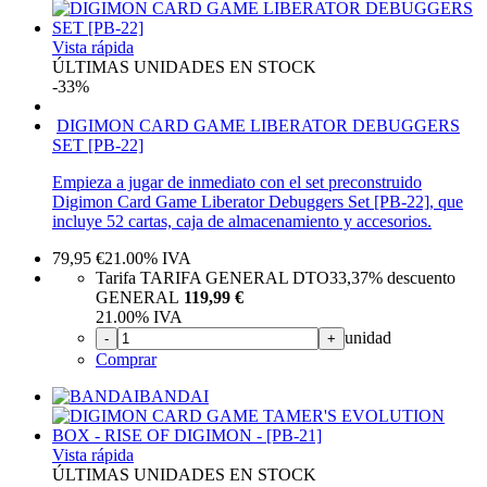
Vista rápida
ÚLTIMAS UNIDADES EN STOCK
-33%
DIGIMON CARD GAME LIBERATOR DEBUGGERS
SET [PB-22]
Empieza a jugar de inmediato con el set preconstruido
Digimon Card Game Liberator Debuggers Set [PB-22], que
incluye 52 cartas, caja de almacenamiento y accesorios.
79,95
€
21.00%
IVA
Tarifa TARIFA GENERAL DTO
33,37%
descuento
GENERAL
119,99 €
21.00%
IVA
unidad
-
+
Comprar
BANDAI
Vista rápida
ÚLTIMAS UNIDADES EN STOCK