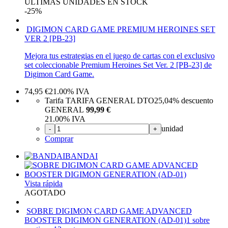
ÚLTIMAS UNIDADES EN STOCK
-25%
DIGIMON CARD GAME PREMIUM HEROINES SET
VER 2 [PB-23]
Mejora tus estrategias en el juego de cartas con el exclusivo
set coleccionable Premium Heroines Set Ver. 2 [PB-23] de
Digimon Card Game.
74,95
€
21.00%
IVA
Tarifa TARIFA GENERAL DTO
25,04%
descuento
GENERAL
99,99 €
21.00%
IVA
unidad
-
+
Comprar
BANDAI
Vista rápida
AGOTADO
SOBRE DIGIMON CARD GAME ADVANCED
BOOSTER DIGIMON GENERATION (AD-01)
1 sobre