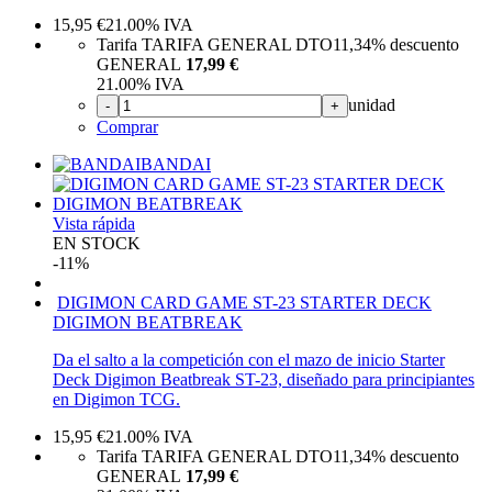
15,95
€
21.00%
IVA
Tarifa TARIFA GENERAL DTO
11,34%
descuento
GENERAL
17,99 €
21.00%
IVA
unidad
-
+
Comprar
BANDAI
Vista rápida
EN STOCK
-11%
DIGIMON CARD GAME ST-23 STARTER DECK
DIGIMON BEATBREAK
Da el salto a la competición con el mazo de inicio Starter
Deck Digimon Beatbreak ST-23, diseñado para principiantes
en Digimon TCG.
15,95
€
21.00%
IVA
Tarifa TARIFA GENERAL DTO
11,34%
descuento
GENERAL
17,99 €