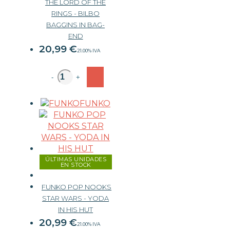
THE LORD OF THE
RINGS - BILBO
BAGGINS IN BAG-
END
20,99
€
21.00%
IVA
-
+
FUNKO
ÚLTIMAS UNIDADES
EN STOCK
FUNKO POP NOOKS
STAR WARS - YODA
IN HIS HUT
20,99
€
21.00%
IVA