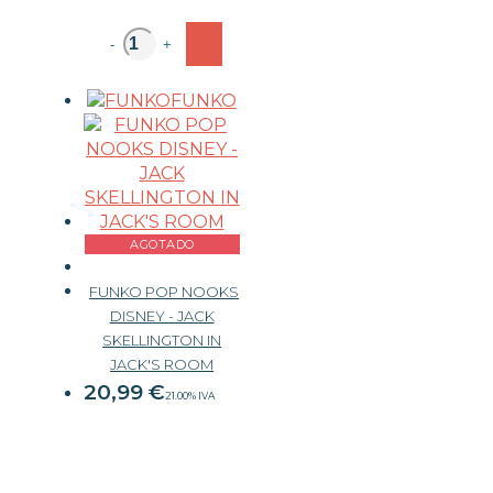
-
+
FUNKO
AGOTADO
FUNKO POP NOOKS
DISNEY - JACK
SKELLINGTON IN
JACK'S ROOM
20,99
€
21.00%
IVA