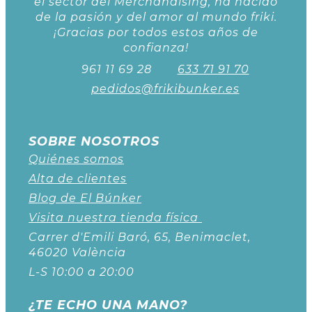
el sector del Merchandising, ha nacido
de la pasión y del amor al mundo friki.
¡Gracias por todos estos años de
confianza!
961 11 69 28
633 71 91 70
pedidos@frikibunker.es
SOBRE NOSOTROS
Quiénes somos
Alta de clientes
Blog de El Búnker
Visita nuestra tienda física
Carrer d'Emili Baró, 65, Benimaclet,
46020 València
L-S 10:00 a 20:00
¿TE ECHO UNA MANO?