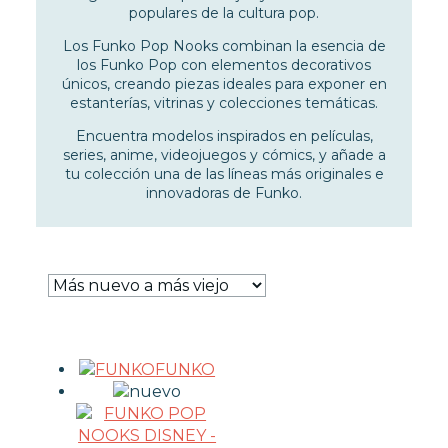
REGULAR
populares de la cultura pop.
POP NOOKS
Los Funko Pop Nooks combinan la esencia de
DELUXE - MOMENT
los Funko Pop con elementos decorativos
BITTY POP
únicos, creando piezas ideales para exponer en
JUMBO - SUPER
estanterías, vitrinas y colecciones temáticas.
EXCLUSIVO - CHASE
COVER - ALBUM
Encuentra modelos inspirados en películas,
series, anime, videojuegos y cómics, y añade a
RIDE - TOWN
tu colección una de las líneas más originales e
LLAVEROS
innovadoras de Funko.
MYSTERY MINIS - POCKET
LICENCIAS FUNKO
PROTECTORES FUNKO POP
FUNKO POP DAÑADOS
COLECCIONISMO
FUNKO
WARHAMMER