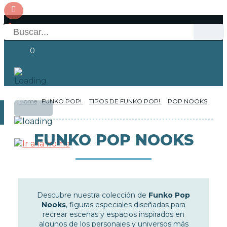
0
Home
FUNKO POP!
TIPOS DE FUNKO POP!
POP NOOKS
OFERTAS
RESERVAS
Acceso
FUNKO POP NOOKS
NOVEDADES
FUNKO POP!
Descubre nuestra colección de
Funko Pop
TIPOS DE FUNKO POP!
Nooks
, figuras especiales diseñadas para
recrear escenas y espacios inspirados en
algunos de los personajes y universos más