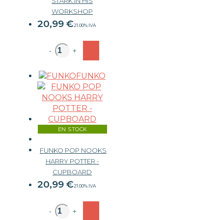
STARK IN HIS
WORKSHOP
20,99
€
21.00%
IVA
-
+
FUNKO
EN STOCK
FUNKO POP NOOKS
HARRY POTTER -
CUPBOARD
20,99
€
21.00%
IVA
-
+