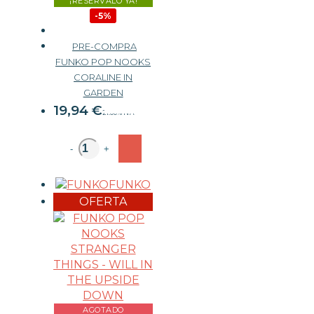
¡RESÉRVALO YA!
-5%
PRE-COMPRA
FUNKO POP NOOKS
CORALINE IN
20,99 €
GARDEN
19,94
€
21.00%
IVA
-
+
FUNKO
OFERTA
AGOTADO