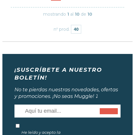
mostrando
1
al
10
de
10
nº prod.
¡SUSCRÍBETE A NUESTRO
BOLETÍN!
No te pierdas nuestras novedades, ofertas
y promociones. ¡No seas Muggle! ⤵️
He leído y acepto la