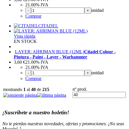
21.00%
IVA
unidad
-
+
Comprar
CITADEL
Vista rápida
EN STOCK
LAYER: AHRIMAN BLUE (12ML)
Citadel Colour -
Pintura - Paint - Layer - Warhammer
3,60
€
21.00%
IVA
21.00%
IVA
unidad
-
+
Comprar
nº prod.
mostrando
1
al
40
de
215
¡Suscríbete a nuestro boletín!
No te pierdas nuestras novedades, ofertas y promociones. ¡No seas
Muggle! ⤵️