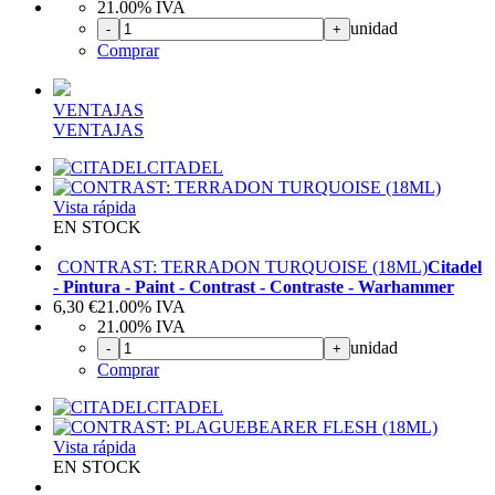
21.00%
IVA
unidad
-
+
Comprar
VENTAJAS
VENTAJAS
CITADEL
Vista rápida
EN STOCK
CONTRAST: TERRADON TURQUOISE (18ML)
Citadel
- Pintura - Paint - Contrast - Contraste - Warhammer
6,30
€
21.00%
IVA
21.00%
IVA
unidad
-
+
Comprar
CITADEL
Vista rápida
EN STOCK