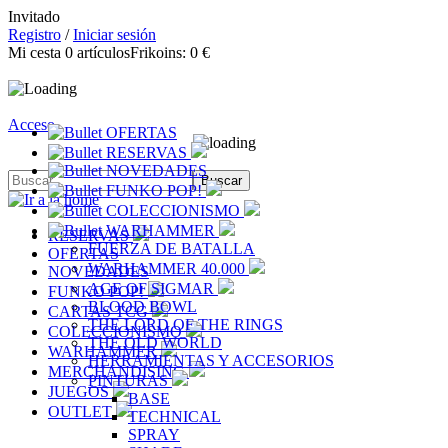
Invitado
Registro
/
Iniciar sesión
Mi cesta
0
artículos
Frikoins:
0 €
Acceso
OFERTAS
RESERVAS
NOVEDADES
FUNKO POP!
COLECCIONISMO
WARHAMMER
RESERVAS
FUERZA DE BATALLA
OFERTAS
WARHAMMER 40.000
NOVEDADES
AGE OF SIGMAR
FUNKO POP!
BLOOD BOWL
CARTAS TCG
THE LORD OF THE RINGS
COLECCIONISMO
THE OLD WORLD
WARHAMMER
HERRAMIENTAS Y ACCESORIOS
MERCHANDISING
PINTURAS
JUEGOS
BASE
OUTLET
TECHNICAL
SPRAY