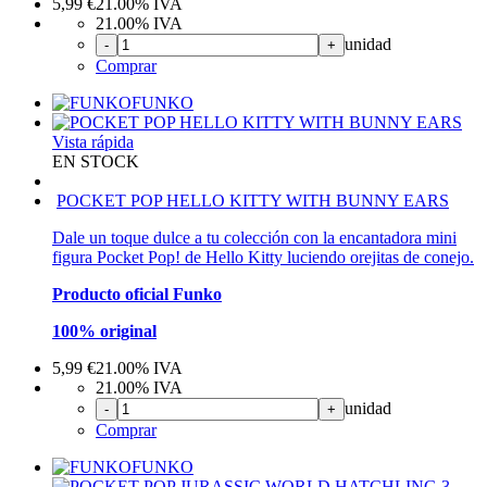
5,99
€
21.00%
IVA
21.00%
IVA
unidad
-
+
Comprar
FUNKO
Vista rápida
EN STOCK
POCKET POP HELLO KITTY WITH BUNNY EARS
Dale un toque dulce a tu colección con la encantadora mini
figura Pocket Pop! de Hello Kitty luciendo orejitas de conejo.
Producto oficial Funko
100% original
5,99
€
21.00%
IVA
21.00%
IVA
unidad
-
+
Comprar
FUNKO