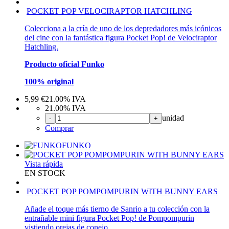
POCKET POP VELOCIRAPTOR HATCHLING
Colecciona a la cría de uno de los depredadores más icónicos
del cine con la fantástica figura Pocket Pop! de Velociraptor
Hatchling.
Producto oficial Funko
100% original
5,99
€
21.00%
IVA
21.00%
IVA
unidad
-
+
Comprar
FUNKO
Vista rápida
EN STOCK
POCKET POP POMPOMPURIN WITH BUNNY EARS
Añade el toque más tierno de Sanrio a tu colección con la
entrañable mini figura Pocket Pop! de Pompompurin
vistiendo orejas de conejo.