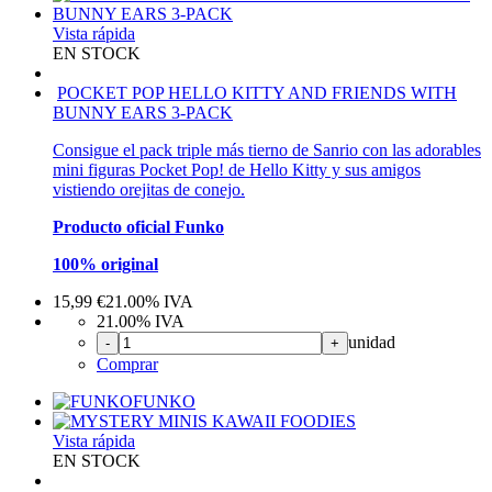
Vista rápida
EN STOCK
POCKET POP HELLO KITTY AND FRIENDS WITH
BUNNY EARS 3-PACK
Consigue el pack triple más tierno de Sanrio con las adorables
mini figuras Pocket Pop! de Hello Kitty y sus amigos
vistiendo orejitas de conejo.
Producto oficial Funko
100% original
15,99
€
21.00%
IVA
21.00%
IVA
unidad
-
+
Comprar
FUNKO
Vista rápida
EN STOCK