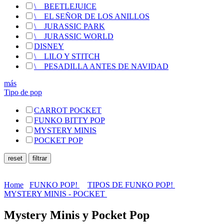
\
__
BEETLEJUICE
\
__
EL SEÑOR DE LOS ANILLOS
\
__
JURASSIC PARK
\
__
JURASSIC WORLD
DISNEY
\
__
LILO Y STITCH
\
__
PESADILLA ANTES DE NAVIDAD
más
Tipo de pop
CARROT POCKET
FUNKO BITTY POP
MYSTERY MINIS
POCKET POP
Home
FUNKO POP!
TIPOS DE FUNKO POP!
MYSTERY MINIS - POCKET
Mystery Minis y Pocket Pop