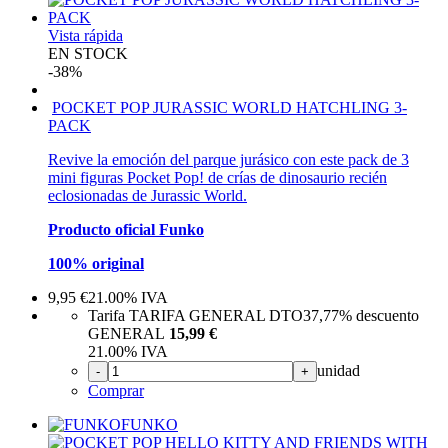
Vista rápida
EN STOCK
-38%
POCKET POP JURASSIC WORLD HATCHLING 3-
PACK
Revive la emoción del parque jurásico con este pack de 3
mini figuras Pocket Pop! de crías de dinosaurio recién
eclosionadas de Jurassic World.
Producto oficial Funko
100% original
9,95
€
21.00%
IVA
Tarifa TARIFA GENERAL DTO
37,77%
descuento
GENERAL
15,99 €
21.00%
IVA
unidad
-
+
Comprar
FUNKO