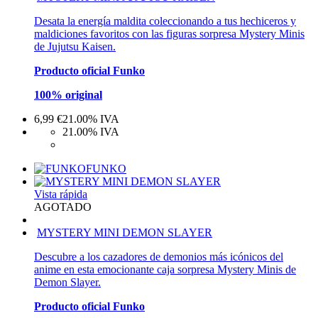
Desata la energía maldita coleccionando a tus hechiceros y
maldiciones favoritos con las figuras sorpresa Mystery Minis
de Jujutsu Kaisen.
Producto oficial Funko
100% original
6,99
€
21.00%
IVA
21.00%
IVA
FUNKO
Vista rápida
AGOTADO
MYSTERY MINI DEMON SLAYER
Descubre a los cazadores de demonios más icónicos del
anime en esta emocionante caja sorpresa Mystery Minis de
Demon Slayer.
Producto oficial Funko