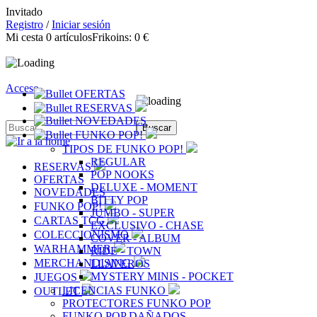
Invitado
Registro
/
Iniciar sesión
Mi cesta
0
artículos
Frikoins:
0 €
Acceso
OFERTAS
RESERVAS
NOVEDADES
FUNKO POP!
TIPOS DE FUNKO POP!
REGULAR
RESERVAS
POP NOOKS
OFERTAS
DELUXE - MOMENT
NOVEDADES
BITTY POP
FUNKO POP!
JUMBO - SUPER
CARTAS TCG
EXCLUSIVO - CHASE
COLECCIONISMO
COVER - ALBUM
WARHAMMER
RIDE - TOWN
MERCHANDISING
LLAVEROS
MYSTERY MINIS - POCKET
JUEGOS
LICENCIAS FUNKO
OUTLET
PROTECTORES FUNKO POP
FUNKO POP DAÑADOS