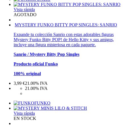
Vista rápida
AGOTADO
MYSTERY FUNKO BITTY POP SINGLES: SANRIO
Expande tu colección Sanrio con estas adorables figuras
Mystery Funko Bitty POP! de Hello Kitty y sus amigos,
incluye una figura misteriosa en cada paquete.
Sanrio / Mystery Bitty Pop Singles
Producto oficial Funko
100% original
3,99
€
21.00%
IVA
21.00%
IVA
FUNKO
Vista rápida
EN STOCK