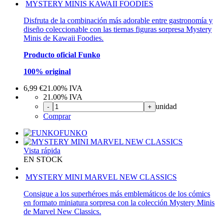
MYSTERY MINIS KAWAII FOODIES
Disfruta de la combinación más adorable entre gastronomía y
diseño coleccionable con las tiernas figuras sorpresa Mystery
Minis de Kawaii Foodies.
Producto oficial Funko
100% original
6,99
€
21.00%
IVA
21.00%
IVA
unidad
-
+
Comprar
FUNKO
Vista rápida
EN STOCK
MYSTERY MINI MARVEL NEW CLASSICS
Consigue a los superhéroes más emblemáticos de los cómics
en formato miniatura sorpresa con la colección Mystery Minis
de Marvel New Classics.