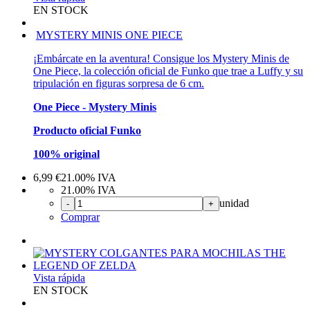
EN STOCK
MYSTERY MINIS ONE PIECE
¡Embárcate en la aventura! Consigue los Mystery Minis de
One Piece, la colección oficial de Funko que trae a Luffy y su
tripulación en figuras sorpresa de 6 cm.
One Piece - Mystery Minis
Producto oficial Funko
100% original
6,99
€
21.00%
IVA
21.00%
IVA
unidad
-
+
Comprar
Vista rápida
EN STOCK