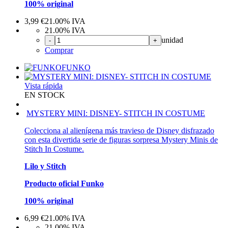
100% original
3,99
€
21.00%
IVA
21.00%
IVA
unidad
-
+
Comprar
FUNKO
Vista rápida
EN STOCK
MYSTERY MINI: DISNEY- STITCH IN COSTUME
Colecciona al alienígena más travieso de Disney disfrazado
con esta divertida serie de figuras sorpresa Mystery Minis de
Stitch In Costume.
Lilo y Stitch
Producto oficial Funko
100% original
6,99
€
21.00%
IVA
21.00%
IVA