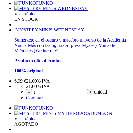
FUNKO
Vista rápida
EN STOCK
MYSTERY MINIS WEDNESDAY
Sumérgete en el oscuro y macabro universo de la Academia
Nunca Más con las figuras sorpresa Mystery Minis de
Miércoles (Wednesday).
Producto oficial Funko
100% original
6,99
€
21.00%
IVA
21.00%
IVA
unidad
-
+
Comprar
FUNKO
Vista rápida
AGOTADO