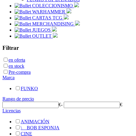
COLECCIONISMO
WARHAMMER
CARTAS TCG
MERCHANDISING
JUEGOS
OUTLET
Filtrar
en oferta
en stock
Pre-compra
Marca
FUNKO
Rango de precio
€
-
€
Licencias
ANIMACIÓN
\
__
BOB ESPONJA
CINE