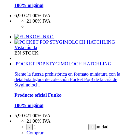
100% original
6,99
€
21.00%
IVA
21.00%
IVA
FUNKO
Vista rápida
EN STOCK
POCKET POP STYGIMOLOCH HATCHLING
Siente la fuerza prehistórica en formato miniatura con la
detallada figura de colección Pocket Pop! de la cría de
Stygimoloch.
Producto oficial Funko
100% original
5,99
€
21.00%
IVA
21.00%
IVA
unidad
-
+
Comprar