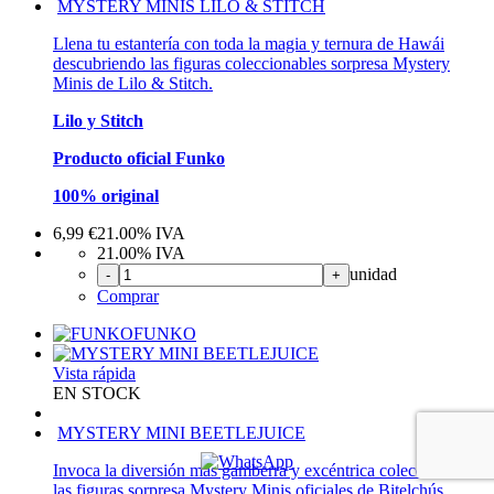
MYSTERY MINIS LILO & STITCH
Llena tu estantería con toda la magia y ternura de Hawái
descubriendo las figuras coleccionables sorpresa Mystery
Minis de Lilo & Stitch.
Lilo y Stitch
Producto oficial Funko
100% original
6,99
€
21.00%
IVA
21.00%
IVA
unidad
-
+
Comprar
FUNKO
Vista rápida
EN STOCK
MYSTERY MINI BEETLEJUICE
Invoca la diversión más gamberra y excéntrica coleccionando
las figuras sorpresa Mystery Minis oficiales de Bitelchús.