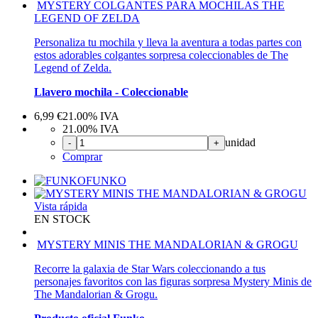
MYSTERY COLGANTES PARA MOCHILAS THE
LEGEND OF ZELDA
Personaliza tu mochila y lleva la aventura a todas partes con
estos adorables colgantes sorpresa coleccionables de The
Legend of Zelda.
Llavero mochila - Coleccionable
6,99
€
21.00%
IVA
21.00%
IVA
unidad
-
+
Comprar
FUNKO
Vista rápida
EN STOCK
MYSTERY MINIS THE MANDALORIAN & GROGU
Recorre la galaxia de Star Wars coleccionando a tus
personajes favoritos con las figuras sorpresa Mystery Minis de
The Mandalorian & Grogu.