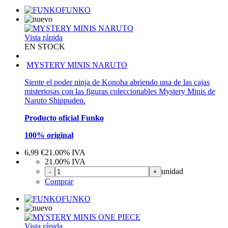
FUNKO
Vista rápida
EN STOCK
MYSTERY MINIS NARUTO
Siente el poder ninja de Konoha abriendo una de las cajas
misteriosas con las figuras coleccionables Mystery Minis de
Naruto Shippuden.
Producto oficial Funko
100% original
6,99
€
21.00%
IVA
21.00%
IVA
unidad
-
+
Comprar
FUNKO
Vista rápida