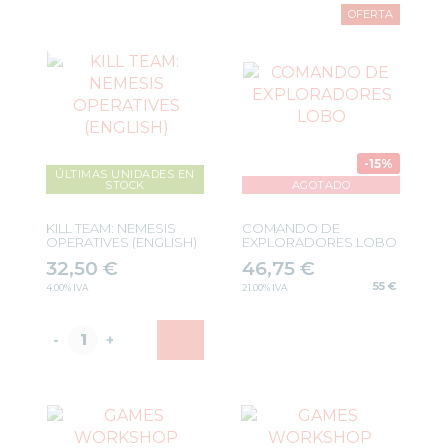
OFERTA
MARINES ESPACIALES
KILL TEAM
REGLAS Y CÓDEX
AGE OF SIGMAR
BLOOD BOWL
THE LORD OF THE RINGS
-15%
ÚLTIMAS UNIDADES EN
THE OLD WORLD
STOCK
AGOTADO
HERRAMIENTAS Y ACCESORIOS
PINTURAS
KILL TEAM: NEMESIS
COMANDO DE
OPERATIVES (ENGLISH)
EXPLORADORES LOBO
DADOS
32,50
€
46,75
€
REVISTA WHITE DWARF
55 €
4.00%
IVA
21.00%
IVA
FIGURAS JOY TOY WARHAMMER
SETS Y GUÍAS DE INICIO
-
+
CARTAS TCG
MERCHANDISING
JUEGOS
OUTLET