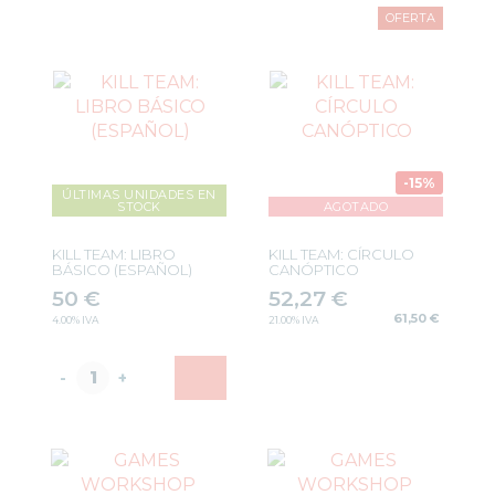
OFERTA
-15%
ÚLTIMAS UNIDADES EN
STOCK
AGOTADO
KILL TEAM: LIBRO
KILL TEAM: CÍRCULO
BÁSICO (ESPAÑOL)
CANÓPTICO
50
€
52,27
€
61,50 €
4.00%
IVA
21.00%
IVA
-
+