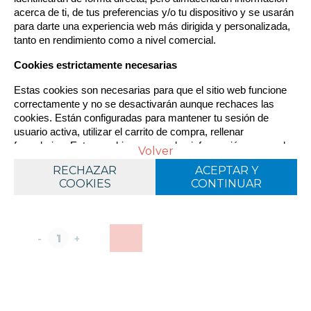
comerciales personalizadas o realizar análisis de sus
acerca de ti, de tus preferencias y/o tu dispositivo y se usarán 
OFERTA
OFERTA
hábitos de navegación. Pulse el botón para aceptarlas o
para darte una experiencia web más dirigida y personalizada, 
“Configurar” para poder bloquearlas. Puede revisar toda la
tanto en rendimiento como a nivel comercial.
información y retirar su consentimiento en cualquier
momento desde nuestra Política de Cookies.
Cookies estrictamente necesarias
Estas cookies son necesarias para que el sitio web funcione 
correctamente y no se desactivarán aunque rechaces las 
-15%
-15%
cookies. Están configuradas para mantener tu sesión de 
ÚLTIMAS UNIDADES EN
STOCK
AGOTADO
usuario activa, utilizar el carrito de compra, rellenar 
formularios. Estas cookies no guardan información personal 
Política de cookies
Volver
Configurar
sensible.
KILL TEAM: STARTER SET
KILL TEAM: COMANDO
RECHAZAR
RECHAZAR
ACEPTAR Y
ACEPTAR Y
ESPAÑOL
AGUIJÓN ALADO
VÉSPID
COOKIES
COOKIES
CONTINUAR
CONTINUAR
Cookies dirigidas
76,50
€
46,75
€
90 €
55 €
21.00%
IVA
21.00%
IVA
Son colocadas por nuestros socios o por nosotros con fines 
publicitarios. Gracias a ellas, se puede crear un perfil de tus 
intereses para ajustar mejor los anuncios que visualizas. La 
-
+
cantidad de anuncios seguirá siendo la misma, pero será 
publicidad más de tu gusto. Estas cookies no almacenan 
ninguna información personal, sino que utilizan identificadores 
anónimos de tu navegador y dispositivo con el que accedes a 
internet. Si no carga estas cookies los anuncios que recibas 