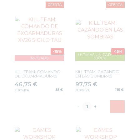
OFERTA
OFERTA
-15%
-15%
ÚLTIMAS UNIDADES EN
AGOTADO
STOCK
KILL TEAM: COMANDO
KILL TEAM: CAZANDO
DE EXOARMADURAS
EN LAS SOMBRAS
XV26 SIGILO TAU
46,75
€
97,75
€
55 €
115 €
21.00%
IVA
21.00%
IVA
-
+