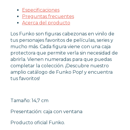
FUNKO POP TERROR
Especificaciones
FUNKO POP VIDEOJUEGOS
Preguntas frecuentes
PROTECTORES FUNKO POP
Acerca del producto
FUNKO POP DAÑADOS
COLECCIONISMO
Los Funko son figuras cabezonas en vinilo de
tus personajes favoritos de películas, series y
mucho más. Cada figura viene con una caja
WARHAMMER
protectora que permite verla sin necesidad de
abrirla. Vienen numeradas para que puedas
completar la colección. ¡Descubre nuestro
CARTAS TCG
amplio catálogo de Funko Pop! y encuentra
tus favoritos!
MERCHANDISING
Tamaño: 14,7 cm
JUEGOS
Presentación: caja con ventana
Producto oficial Funko.
OUTLET