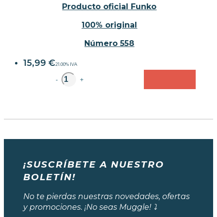
Producto oficial Funko
100% original
Número 558
15,99
€
21.00%
IVA
unidad
-
+
¡SUSCRÍBETE A NUESTRO
BOLETÍN!
No te pierdas nuestras novedades, ofertas
y promociones. ¡No seas Muggle! ⤵️