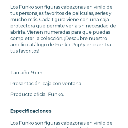
FUNKO POP TERROR
Los Funko son figuras cabezonas en vinilo de
FUNKO POP VIDEOJUEGOS
tus personajes favoritos de películas, series y
PROTECTORES FUNKO POP
mucho más. Cada figura viene con una caja
FUNKO POP DAÑADOS
protectora que permite verla sin necesidad de
COLECCIONISMO
abrirla. Vienen numeradas para que puedas
completar la colección. ¡Descubre nuestro
amplio catálogo de Funko Pop! y encuentra
WARHAMMER
tus favoritos!
CARTAS TCG
Tamaño: 9 cm
Presentación: caja con ventana
MERCHANDISING
Producto oficial Funko.
JUEGOS
Especificaciones
Los Funko son figuras cabezonas en vinilo de
OUTLET