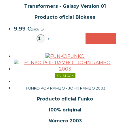
Transformers - Galaxy Version 01
Producto oficial Blokees
9,99
€
21.00%
IVA
unidad
-
+
FUNKO
EN STOCK
FUNKO POP RAMBO - JOHN RAMBO 2003
Producto oficial Funko
100% original
Número 2003