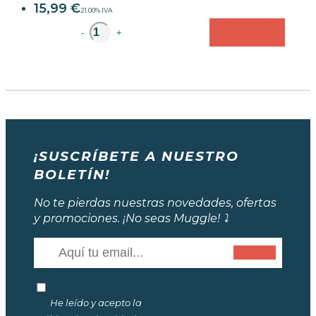
15,99
€
21.00%
IVA
unidad
-
+
¡SUSCRÍBETE A NUESTRO
BOLETÍN!
No te pierdas nuestras novedades, ofertas
y promociones. ¡No seas Muggle! ⤵️
He leído y acepto la