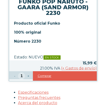
FUNKO POP NARUTO -
LICENCIAS FUNKO
GAARA (SAND ARMOR)
2230
FUNKO POP ANIMACIÓN
FUNKO POP ANIME
Producto oficial Funko
FUNKO POP CINE
FUNKO POP DC COMICS
100% original
FUNKO POP DEPORTES
Número 2230
FUNKO POP DISNEY
FUNKO POP DRAGON BALL
FUNKO POP EL SEÑOR DE LOS
Estado:
NUEVO
EN STOCK
ANILLOS
15,99
€
FUNKO POP HARRY POTTER
21.00%
IVA
(
+
Gastos de envío)
FUNKO POP MARVEL
FUNKO POP MÚSICA
Comprar
-
+
FUNKO POP ONE PIECE
FUNKO POP POKÉMON
FUNKO POP SERIES
Especificaciones
FUNKO POP STAR WARS
Preguntas frecuentes
FUNKO POP STRANGER
Acerca del producto
THINGS