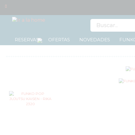
0
RESERVAS
OFERTAS
NOVEDADES
FUNKO
OFERTAS
RESERVAS
NOVEDADES
FUNKO
POP!
TIPOS
DE
FUNKO
POP!
LICENCIAS
FUNKO
FUNKO
POP
ANIMACIÓN