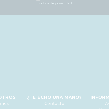
política de privacidad
OTROS
¿TE ECHO UNA MANO?
INFORM
omos
Contacto
A