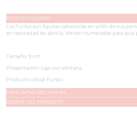
BALL
FUNKO
POP
ESPECIFICACIONES
EL
Los Funko son figuras cabezonas en vinilo de tus pers
SEÑOR
sin necesidad de abrirla. Vienen numeradas para que 
DE
LOS
ANILLOS
FUNKO
Tamaño: 9 cm
POP
Presentación: caja con ventana
HARRY
POTTER
Producto oficial Funko.
FUNKO
POP
PREGUNTAS FRECUENTES
MARVEL
ACERCA DEL PRODUCTO
FUNKO
POP
MÚSICA
FUNKO
POP