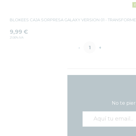
BLOKEES CAJA SORPRESA GALAXY VERSION 01 - TRANSFORME
9,99
€
21.00%
IVA
-
+
No te pier