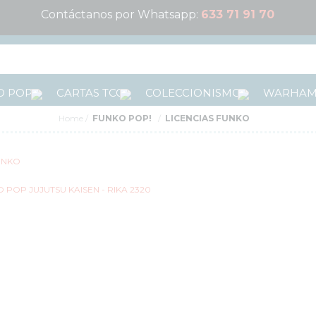
Contáctanos por Whatsapp:
633 71 91 70
 POP!
CARTAS TCG
COLECCIONISMO
WARHA
Home
FUNKO POP!
LICENCIAS FUNKO