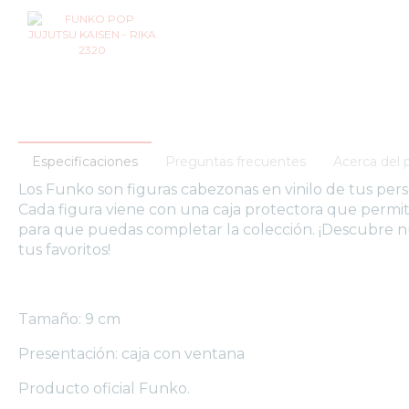
FUNKO
POP
ANIME
FUNKO
POP
CINE
FUNKO
POP
Especificaciones
Preguntas frecuentes
Acerca del 
DC
Los Funko son figuras cabezonas en vinilo de tus pers
COMICS
Cada figura viene con una caja protectora que permit
FUNKO
para que puedas completar la colección. ¡Descubre 
POP
tus favoritos!
DEPORTES
FUNKO
POP
Tamaño: 9 cm
DISNEY
FUNKO
Presentación: caja con ventana
POP
Producto oficial Funko.
DRAGON