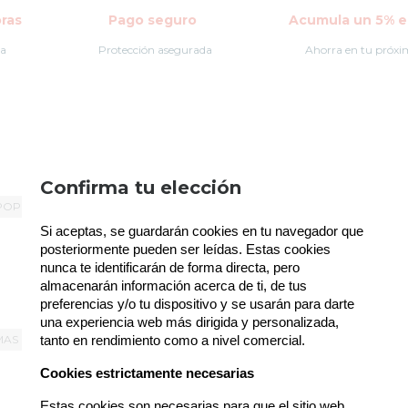
ras
Pago seguro
Acumula un 5% en
la
Protección asegurada
Ahorra en tu próxi
Política de gestión de Cookies
Confirma tu elección
POP ANIME
TIPOS DE FUNKO POP!
LICENCIAS FUNKO
Utilizamos cookies propias para el correcto
Si aceptas, se guardarán cookies en tu navegador que 
funcionamiento del sitio. Además, se utilizan otras
de terceros que analizan cómo se usan nuestros
posteriormente pueden ser leídas. Estas cookies 
servicios para mejorar la experiencia de usuario,
nunca te identificarán de forma directa, pero 
divulgar ofertas comerciales personalizadas o
almacenarán información acerca de ti, de tus 
realizar análisis de sus hábitos de navegación. Pulse
preferencias y/o tu dispositivo y se usarán para darte 
el botón para aceptarlas o “Configurar” para poder
una experiencia web más dirigida y personalizada, 
bloquearlas. Puede revisar toda la información y
MAS UNIDADES
tanto en rendimiento como a nivel comercial.
retirar su consentimiento en cualquier momento
desde nuestra Política de Cookies.
Cookies estrictamente necesarias
Estas cookies son necesarias para que el sitio web 