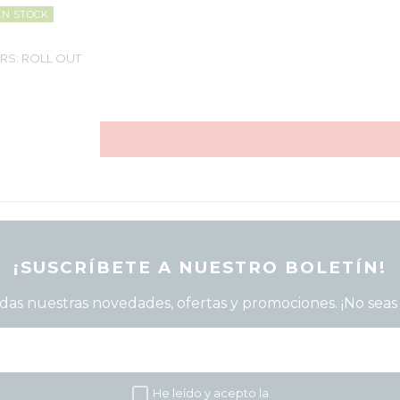
navegación... Así podemos optimizar mejor nuestro 
EN STOCK
sitio web sabiendo qué páginas son más populares y 
cuales necesitamos mejorar. Toda la información que 
RS: ROLL OUT
recaban estas cookies es anónima y puramente 
estadística. Si deseas bloquear estas cookies no 
sabremos si nuestra web es visitada.
Confirmar tus preferencias
Respetamos tu privacidad, por lo que puede escoger 
no permitirnos usar las cookies dirigidas y análiticas 
navegando tan solo con las estrictamente necesarias. 
Sin embargo, tu experiencia de usuario o servicio que 
te ofrecemos podrá verse mermado.
¡SUSCRÍBETE A NUESTRO BOLETÍN!
Si deseas navegar solo con las cookies
necesarias pulsa:
BLOQUEAR COOKIES
das nuestras novedades, ofertas y promociones. ¡No seas 
He leído y acepto la