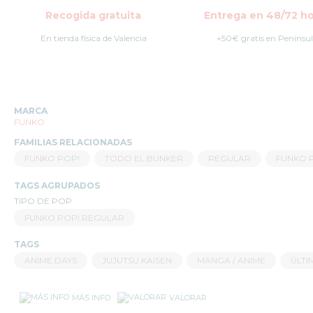
ONE
Recogida gratuita
Entrega en 48/72 ho
PIECE
FUNKO
En tienda física de Valencia
+50€ gratis en Penínsu
POP
POKÉMON
FUNKO
POP
MARCA
SERIES
FUNKO
FUNKO
FAMILIAS RELACIONADAS
POP
FUNKO POP!
TODO EL BUNKER
REGULAR
FUNKO 
STAR
WARS
TAGS AGRUPADOS
FUNKO
TIPO DE POP
POP
FUNKO POP! REGULAR
STRANGER
THINGS
TAGS
ANIME DAYS
JUJUTSU KAISEN
MANGA / ANIME
ÚLTI
FUNKO
POP
TERROR
MÁS INFO
VALORAR