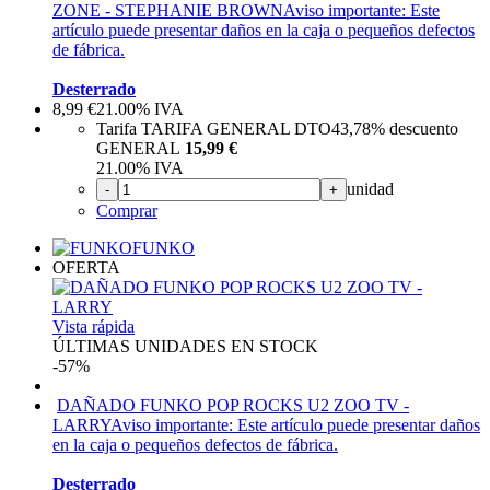
ZONE - STEPHANIE BROWN
Aviso importante: Este
artículo puede presentar daños en la caja o pequeños defectos
de fábrica.
Desterrado
8,99
€
21.00%
IVA
Tarifa TARIFA GENERAL DTO
43,78%
descuento
GENERAL
15,99 €
21.00%
IVA
unidad
-
+
Comprar
FUNKO
OFERTA
Vista rápida
ÚLTIMAS UNIDADES EN STOCK
-57%
DAÑADO FUNKO POP ROCKS U2 ZOO TV -
LARRY
Aviso importante: Este artículo puede presentar daños
en la caja o pequeños defectos de fábrica.
Desterrado