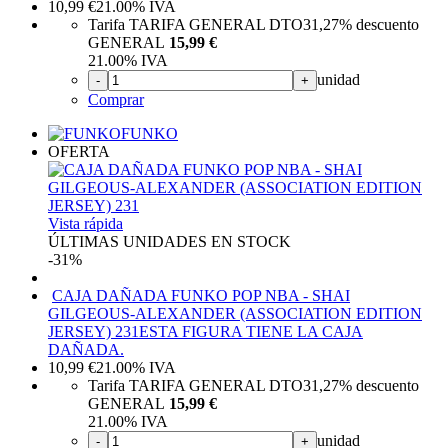
10,99
€
21.00%
IVA
Tarifa TARIFA GENERAL DTO
31,27%
descuento
GENERAL
15,99 €
21.00%
IVA
unidad
-
+
Comprar
FUNKO
OFERTA
Vista rápida
ÚLTIMAS UNIDADES EN STOCK
-31%
CAJA DAÑADA FUNKO POP NBA - SHAI
GILGEOUS-ALEXANDER (ASSOCIATION EDITION
JERSEY) 231
ESTA FIGURA TIENE LA CAJA
DAÑADA.
10,99
€
21.00%
IVA
Tarifa TARIFA GENERAL DTO
31,27%
descuento
GENERAL
15,99 €
21.00%
IVA
unidad
-
+