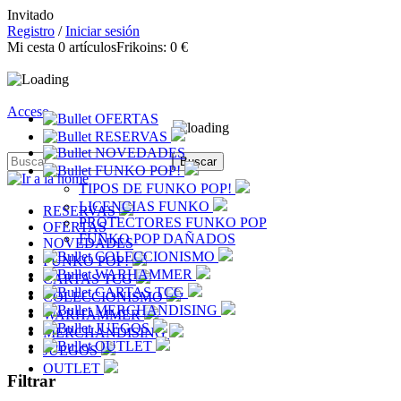
Invitado
Registro
/
Iniciar sesión
Mi cesta
0
artículos
Frikoins:
0 €
Acceso
OFERTAS
RESERVAS
NOVEDADES
FUNKO POP!
TIPOS DE FUNKO POP!
LICENCIAS FUNKO
RESERVAS
PROTECTORES FUNKO POP
OFERTAS
FUNKO POP DAÑADOS
NOVEDADES
COLECCIONISMO
FUNKO POP!
WARHAMMER
CARTAS TCG
CARTAS TCG
COLECCIONISMO
MERCHANDISING
WARHAMMER
JUEGOS
MERCHANDISING
OUTLET
JUEGOS
OUTLET
Filtrar