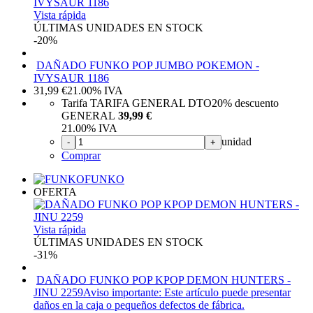
Vista rápida
ÚLTIMAS UNIDADES EN STOCK
-20%
DAÑADO FUNKO POP JUMBO POKEMON -
IVYSAUR 1186
31,99
€
21.00%
IVA
Tarifa TARIFA GENERAL DTO
20%
descuento
GENERAL
39,99 €
21.00%
IVA
unidad
-
+
Comprar
FUNKO
OFERTA
Vista rápida
ÚLTIMAS UNIDADES EN STOCK
-31%
DAÑADO FUNKO POP KPOP DEMON HUNTERS -
JINU 2259
Aviso importante: Este artículo puede presentar
daños en la caja o pequeños defectos de fábrica.