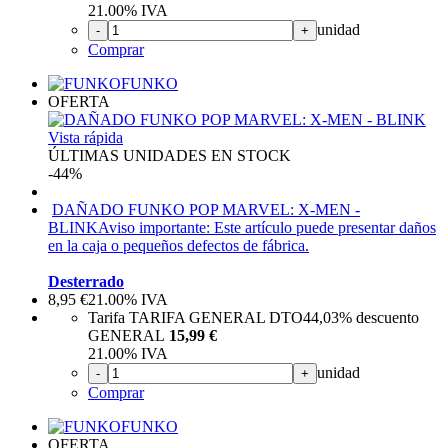
21.00%
IVA
unidad
-
+
Comprar
FUNKO
OFERTA
Vista rápida
ÚLTIMAS UNIDADES EN STOCK
-44%
DAÑADO FUNKO POP MARVEL: X-MEN -
BLINK
Aviso importante: Este artículo puede presentar daños
en la caja o pequeños defectos de fábrica.
Desterrado
8,95
€
21.00%
IVA
Tarifa TARIFA GENERAL DTO
44,03%
descuento
GENERAL
15,99 €
21.00%
IVA
unidad
-
+
Comprar
FUNKO
OFERTA