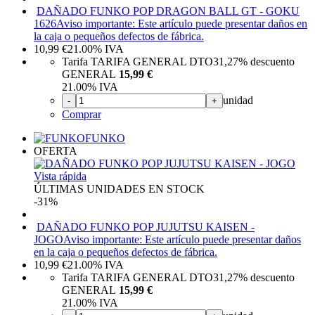
DAÑADO FUNKO POP DRAGON BALL GT - GOKU
1626
Aviso importante: Este artículo puede presentar daños en
la caja o pequeños defectos de fábrica.
10,99
€
21.00%
IVA
Tarifa TARIFA GENERAL DTO
31,27%
descuento
GENERAL
15,99 €
21.00%
IVA
unidad
-
+
Comprar
FUNKO
OFERTA
Vista rápida
ÚLTIMAS UNIDADES EN STOCK
-31%
DAÑADO FUNKO POP JUJUTSU KAISEN -
JOGO
Aviso importante: Este artículo puede presentar daños
en la caja o pequeños defectos de fábrica.
10,99
€
21.00%
IVA
Tarifa TARIFA GENERAL DTO
31,27%
descuento
GENERAL
15,99 €
21.00%
IVA