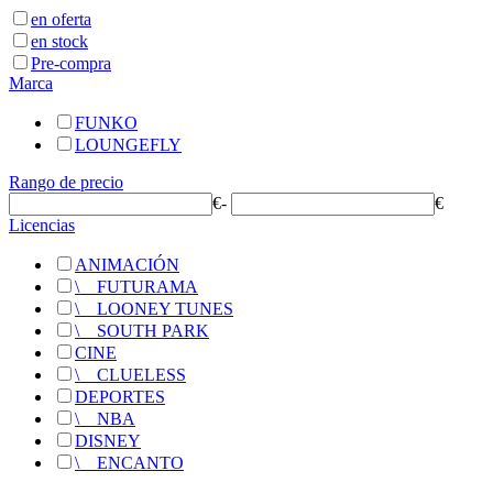
en oferta
en stock
Pre-compra
Marca
FUNKO
LOUNGEFLY
Rango de precio
€
-
€
Licencias
ANIMACIÓN
\
__
FUTURAMA
\
__
LOONEY TUNES
\
__
SOUTH PARK
CINE
\
__
CLUELESS
DEPORTES
\
__
NBA
DISNEY
\
__
ENCANTO