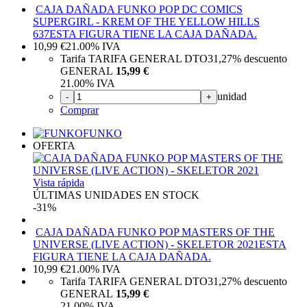
CAJA DAÑADA FUNKO POP DC COMICS
SUPERGIRL - KREM OF THE YELLOW HILLS
637
ESTA FIGURA TIENE LA CAJA DAÑADA.
10,99
€
21.00%
IVA
Tarifa TARIFA GENERAL DTO
31,27%
descuento
GENERAL
15,99 €
21.00%
IVA
unidad
-
+
Comprar
FUNKO
OFERTA
Vista rápida
ÚLTIMAS UNIDADES EN STOCK
-31%
CAJA DAÑADA FUNKO POP MASTERS OF THE
UNIVERSE (LIVE ACTION) - SKELETOR 2021
ESTA
FIGURA TIENE LA CAJA DAÑADA.
10,99
€
21.00%
IVA
Tarifa TARIFA GENERAL DTO
31,27%
descuento
GENERAL
15,99 €
21.00%
IVA