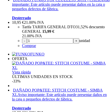
importante: Este artículo puede presentar daños en la caja o
pequeños defectos de fábrica.
Desterrado
10,95
€
21.00%
IVA
Tarifa TARIFA GENERAL DTO
31,52%
descuento
GENERAL
15,99 €
21.00%
IVA
unidad
-
+
Comprar
FUNKO
OFERTA
Vista rápida
ÚLTIMAS UNIDADES EN STOCK
-33%
DAÑADO POP&TEE: STITCH COSTUME - SIMBA
XL
Aviso importante: Este artículo puede presentar daños en
la caja o pequeños defectos de fábrica.
Desterrado