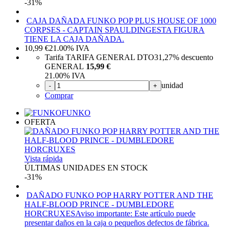
-31%
CAJA DAÑADA FUNKO POP PLUS HOUSE OF 1000
CORPSES - CAPTAIN SPAULDING
ESTA FIGURA
TIENE LA CAJA DAÑADA.
10,99
€
21.00%
IVA
Tarifa TARIFA GENERAL DTO
31,27%
descuento
GENERAL
15,99 €
21.00%
IVA
unidad
-
+
Comprar
FUNKO
OFERTA
Vista rápida
ÚLTIMAS UNIDADES EN STOCK
-31%
DAÑADO FUNKO POP HARRY POTTER AND THE
HALF-BLOOD PRINCE - DUMBLEDORE
HORCRUXES
Aviso importante: Este artículo puede
presentar daños en la caja o pequeños defectos de fábrica.