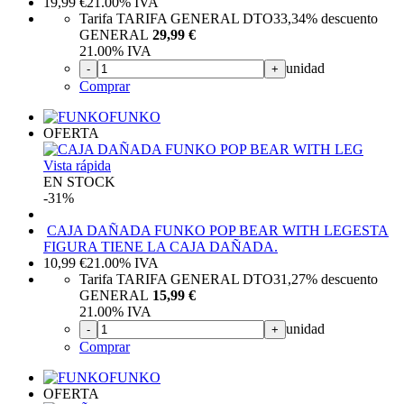
19,99
€
21.00%
IVA
Tarifa TARIFA GENERAL DTO
33,34%
descuento
GENERAL
29,99 €
21.00%
IVA
unidad
-
+
Comprar
FUNKO
OFERTA
Vista rápida
EN STOCK
-31%
CAJA DAÑADA FUNKO POP BEAR WITH LEG
ESTA
FIGURA TIENE LA CAJA DAÑADA.
10,99
€
21.00%
IVA
Tarifa TARIFA GENERAL DTO
31,27%
descuento
GENERAL
15,99 €
21.00%
IVA
unidad
-
+
Comprar
FUNKO
OFERTA