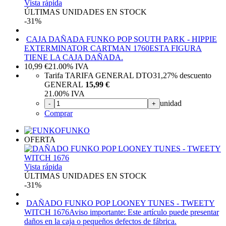
Vista rápida
ÚLTIMAS UNIDADES EN STOCK
-31%
CAJA DAÑADA FUNKO POP SOUTH PARK - HIPPIE
EXTERMINATOR CARTMAN 1760
ESTA FIGURA
TIENE LA CAJA DAÑADA.
10,99
€
21.00%
IVA
Tarifa TARIFA GENERAL DTO
31,27%
descuento
GENERAL
15,99 €
21.00%
IVA
unidad
-
+
Comprar
FUNKO
OFERTA
Vista rápida
ÚLTIMAS UNIDADES EN STOCK
-31%
DAÑADO FUNKO POP LOONEY TUNES - TWEETY
WITCH 1676
Aviso importante: Este artículo puede presentar
daños en la caja o pequeños defectos de fábrica.