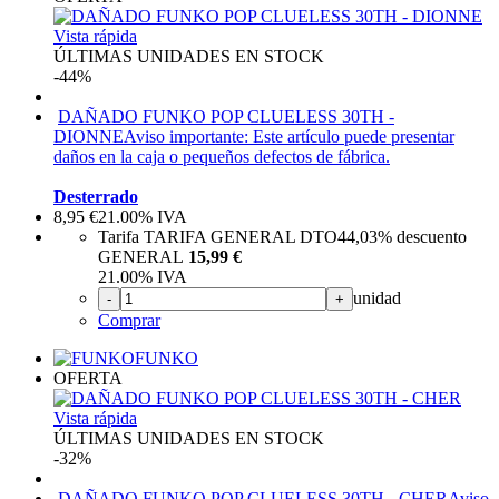
Vista rápida
ÚLTIMAS UNIDADES EN STOCK
-44%
DAÑADO FUNKO POP CLUELESS 30TH -
DIONNE
Aviso importante: Este artículo puede presentar
daños en la caja o pequeños defectos de fábrica.
Desterrado
8,95
€
21.00%
IVA
Tarifa TARIFA GENERAL DTO
44,03%
descuento
GENERAL
15,99 €
21.00%
IVA
unidad
-
+
Comprar
FUNKO
OFERTA
Vista rápida
ÚLTIMAS UNIDADES EN STOCK
-32%
DAÑADO FUNKO POP CLUELESS 30TH - CHER
Aviso