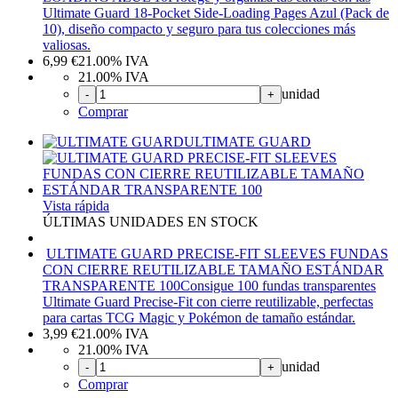
Ultimate Guard 18-Pocket Side-Loading Pages Azul (Pack de
10), diseño compacto y seguro para tus colecciones más
valiosas.
6,99
€
21.00%
IVA
21.00%
IVA
unidad
-
+
Comprar
ULTIMATE GUARD
Vista rápida
ÚLTIMAS UNIDADES EN STOCK
ULTIMATE GUARD PRECISE-FIT SLEEVES FUNDAS
CON CIERRE REUTILIZABLE TAMAÑO ESTÁNDAR
TRANSPARENTE 100
Consigue 100 fundas transparentes
Ultimate Guard Precise-Fit con cierre reutilizable, perfectas
para cartas TCG Magic y Pokémon de tamaño estándar.
3,99
€
21.00%
IVA
21.00%
IVA
unidad
-
+
Comprar