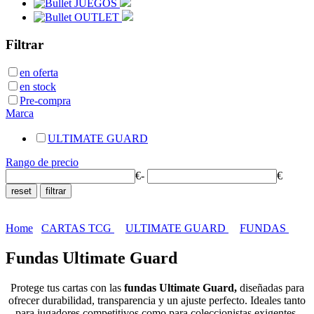
JUEGOS
OUTLET
Filtrar
en oferta
en stock
Pre-compra
Marca
ULTIMATE GUARD
Rango de precio
€
-
€
Home
CARTAS TCG
ULTIMATE GUARD
FUNDAS
Fundas Ultimate Guard
Protege tus cartas con las
fundas Ultimate Guard,
diseñadas para
ofrecer durabilidad, transparencia y un ajuste perfecto. Ideales tanto
para jugadores competitivos como para coleccionistas exigentes.