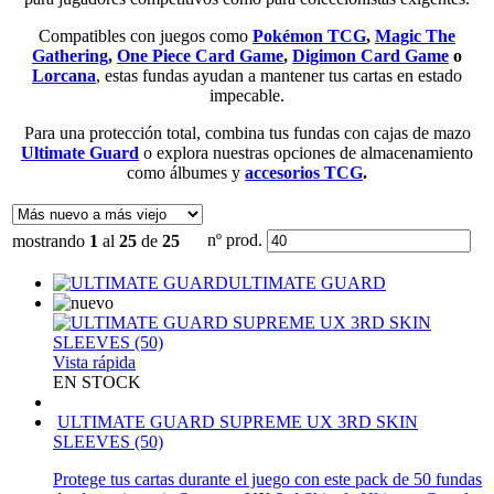
Compatibles con juegos como
Pokémon TCG
,
Magic The
Gathering
,
One Piece Card Game
,
Digimon Card Game
o
Lorcana
, estas fundas ayudan a mantener tus cartas en estado
impecable.
Para una protección total, combina tus fundas con cajas de mazo
Ultimate Guard
o explora nuestras opciones de almacenamiento
como álbumes y
accesorios TCG
.
nº prod.
mostrando
1
al
25
de
25
ULTIMATE GUARD
Vista rápida
EN STOCK
ULTIMATE GUARD SUPREME UX 3RD SKIN
SLEEVES (50)
Protege tus cartas durante el juego con este pack de 50 fundas