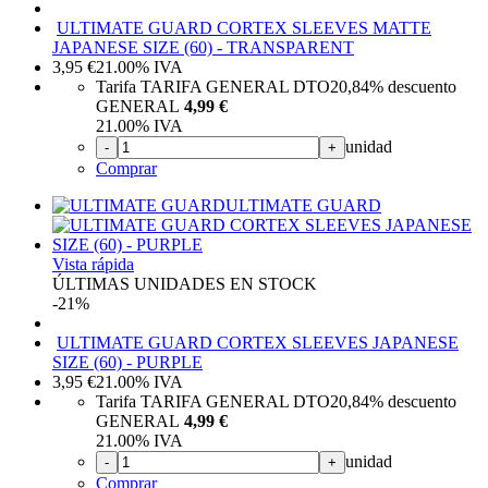
ULTIMATE GUARD CORTEX SLEEVES MATTE
JAPANESE SIZE (60) - TRANSPARENT
3,95
€
21.00%
IVA
Tarifa TARIFA GENERAL DTO
20,84%
descuento
GENERAL
4,99 €
21.00%
IVA
unidad
-
+
Comprar
ULTIMATE GUARD
Vista rápida
ÚLTIMAS UNIDADES EN STOCK
-21%
ULTIMATE GUARD CORTEX SLEEVES JAPANESE
SIZE (60) - PURPLE
3,95
€
21.00%
IVA
Tarifa TARIFA GENERAL DTO
20,84%
descuento
GENERAL
4,99 €
21.00%
IVA
unidad
-
+
Comprar