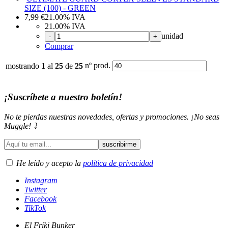
SIZE (100) - GREEN
7,99
€
21.00%
IVA
21.00%
IVA
unidad
-
+
Comprar
nº prod.
mostrando
1
al
25
de
25
¡Suscríbete a nuestro boletín!
No te pierdas nuestras novedades, ofertas y promociones. ¡No seas
Muggle! ⤵️
He leído y acepto la
política de privacidad
Instagram
Twitter
Facebook
TikTok
El Friki Bunker