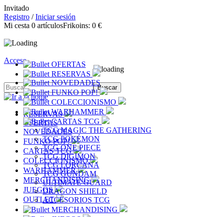
Invitado
Registro
/
Iniciar sesión
Mi cesta
0
artículos
Frikoins:
0 €
Acceso
OFERTAS
RESERVAS
NOVEDADES
FUNKO POP!
COLECCIONISMO
WARHAMMER
RESERVAS
CARTAS TCG
OFERTAS
TCG MAGIC THE GATHERING
NOVEDADES
TCG POKÉMON
FUNKO POP!
TCG ONE PIECE
CARTAS TCG
TCG DIGIMON
COLECCIONISMO
TCG LORCANA
WARHAMMER
TCG GUNDAM
MERCHANDISING
ULTIMATE GUARD
JUEGOS
DRAGON SHIELD
OUTLET
ACCESORIOS TCG
MERCHANDISING