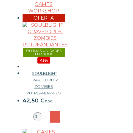
GAMES
WORKSHOP
OFERTA
ÚLTIMAS UNIDADES
EN STOCK
-15%
SOULBLIGHT
GRAVELORDS:
ZOMBIES
50 €
PUTREANDANTES
42,50
€
21.00%
IVA
-
+