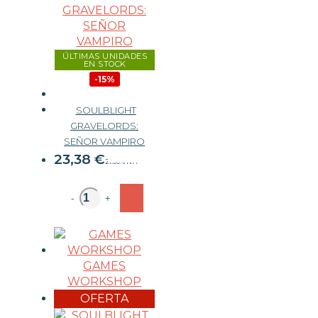
ÚLTIMAS UNIDADES
EN STOCK
-15%
SOULBLIGHT
GRAVELORDS:
27,50 €
SEÑOR VAMPIRO
23,38
€
21.00%
IVA
-
+
GAMES
WORKSHOP
OFERTA