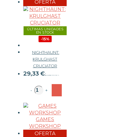
OFERTA
ÚLTIMAS UNIDADES
EN STOCK
-15%
NIGHTHAUNT:
KRULGHAST
34,50 €
CRUCIATOR
29,33
€
21.00%
IVA
-
+
GAMES
WORKSHOP
OFERTA