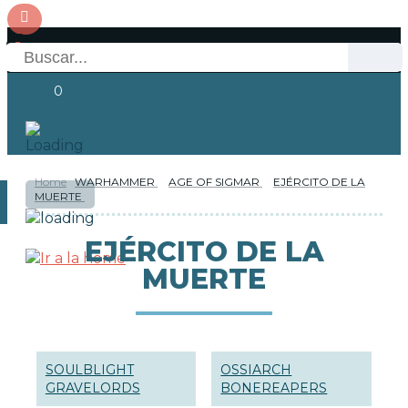
0
Home
WARHAMMER
AGE OF SIGMAR
EJÉRCITO DE LA
OFERTAS
MUERTE
RESERVAS
Acceso
EJÉRCITO DE LA
MUERTE
NOVEDADES
FUNKO POP!
COLECCIONISMO
SOULBLIGHT
OSSIARCH
GRAVELORDS
BONEREAPERS