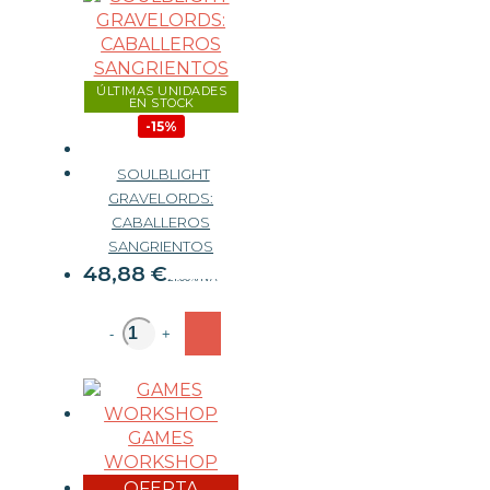
ÚLTIMAS UNIDADES
EN STOCK
-15%
SOULBLIGHT
GRAVELORDS:
CABALLEROS
57,50 €
SANGRIENTOS
48,88
€
21.00%
IVA
-
+
GAMES
WORKSHOP
OFERTA