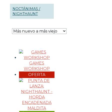
WARHAMMER
NOCTÁNIMAS /
NIGHTHAUNT
FUERZA DE BATALLA
WARHAMMER 40.000
AGE OF SIGMAR
EJÉRCITO DE LA MUERTE
EJÉRCITOS DE LA
GAMES
DESTRUCCIÓN
WORKSHOP
EJÉRCITOS DEL CAOS
OFERTA
EJÉRCITOS DEL ORDEN
BLOOD BOWL
THE LORD OF THE RINGS
THE OLD WORLD
HERRAMIENTAS Y ACCESORIOS
PINTURAS