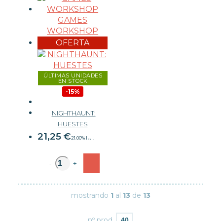
GAMES
WORKSHOP
OFERTA
ÚLTIMAS UNIDADES
EN STOCK
-15%
NIGHTHAUNT:
25 €
HUESTES
21,25
€
21.00%
IVA
-
+
mostrando
1
al
13
de
13
nº prod.