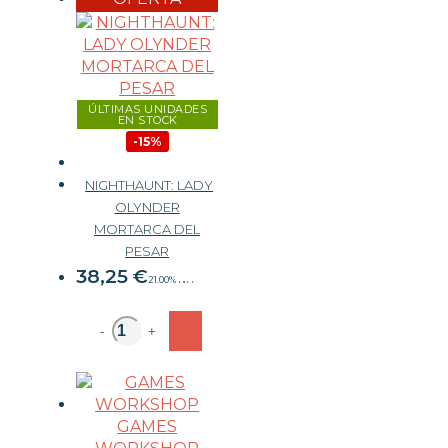
ÚLTIMAS UNIDADES
EN STOCK
-15%
NIGHTHAUNT: LADY
OLYNDER
MORTARCA DEL
45 €
PESAR
38,25
€
21.00%
IVA
-
+
GAMES