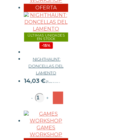
WORKSHOP
OFERTA
ÚLTIMAS UNIDADES
EN STOCK
-15%
NIGHTHAUNT:
DONCELLAS DEL
16,50 €
LAMENTO
14,03
€
21.00%
IVA
-
+
GAMES
WORKSHOP