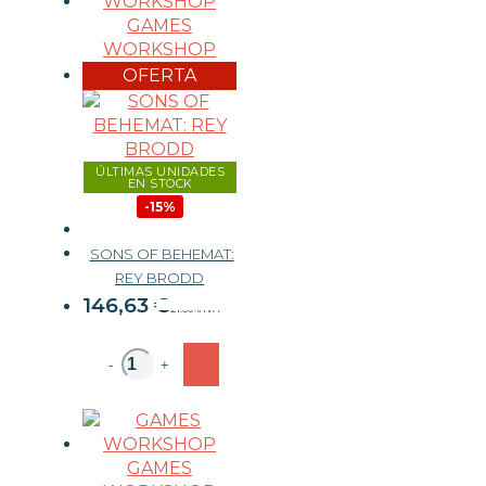
GAMES
WORKSHOP
OFERTA
ÚLTIMAS UNIDADES
EN STOCK
-15%
SONS OF BEHEMAT:
172,50 €
REY BRODD
146,63
€
21.00%
IVA
-
+
GAMES