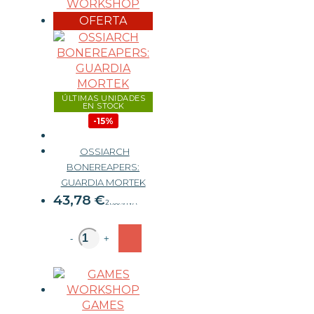
WORKSHOP
OFERTA
ÚLTIMAS UNIDADES
EN STOCK
-15%
OSSIARCH
BONEREAPERS:
51,50 €
GUARDIA MORTEK
43,78
€
21.00%
IVA
-
+
GAMES