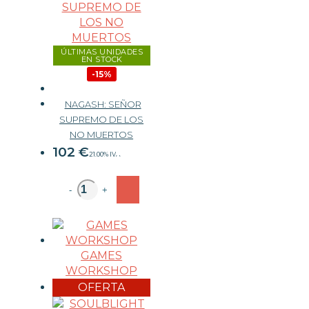
ÚLTIMAS UNIDADES
EN STOCK
-15%
NAGASH: SEÑOR
SUPREMO DE LOS
120 €
NO MUERTOS
102
€
21.00%
IVA
-
+
GAMES
WORKSHOP
OFERTA