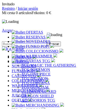
Invitado
Registro
/
Iniciar sesión
Mi cesta
0
artículos
Frikoins:
0 €
Acceso
OFERTAS
RESERVAS
NOVEDADES
FUNKO POP!
COLECCIONISMO
WARHAMMER
RESERVAS
CARTAS TCG
OFERTAS
TCG MAGIC THE GATHERING
NOVEDADES
TCG POKÉMON
FUNKO POP!
TCG ONE PIECE
CARTAS TCG
TCG DIGIMON
COLECCIONISMO
TCG LORCANA
WARHAMMER
TCG GUNDAM
MERCHANDISING
ULTIMATE GUARD
JUEGOS
DRAGON SHIELD
OUTLET
ACCESORIOS TCG
MERCHANDISING