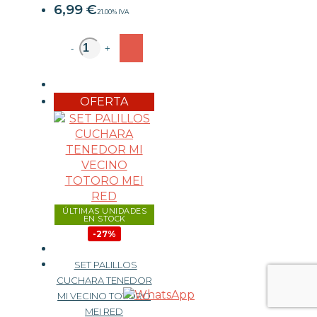
6,99
€
21.00%
IVA
-
+
OFERTA
ÚLTIMAS UNIDADES
EN STOCK
-27%
SET PALILLOS
CUCHARA TENEDOR
MI VECINO TOTORO
21,99 €
MEI RED