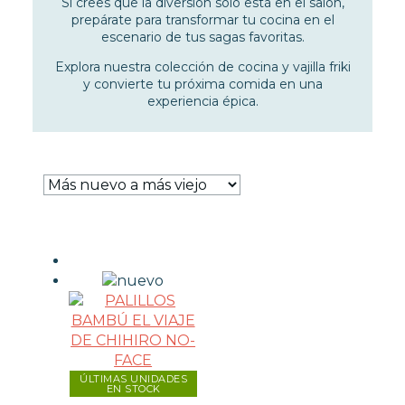
Si crees que la diversión solo está en el salón,
WARHAMMER
prepárate para transformar tu cocina en el
escenario de tus sagas favoritas.
CARTAS TCG
Explora nuestra colección de cocina y vajilla friki
y convierte tu próxima comida en una
experiencia épica.
MERCHANDISING
HOGAR
BOTELLAS
COCINA Y VAJILLA
DECORACIÓN
MASCOTAS
TAZAS
MODA
ÚLTIMAS UNIDADES
EN STOCK
REGALOS FRIKIS