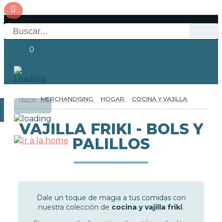
0
Home
MERCHANDISING
HOGAR
COCINA Y VAJILLA
OFERTAS
RESERVAS
Acceso
VAJILLA FRIKI - BOLS Y
PALILLOS
NOVEDADES
FUNKO POP!
COLECCIONISMO
Dale un toque de magia a tus comidas con
nuestra colección de
cocina y vajilla friki
.