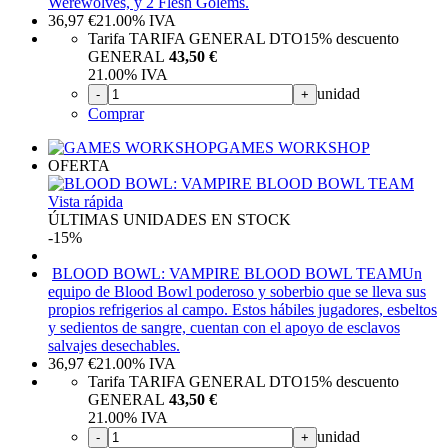
Werewolves, y 2 Flesh Golems.
36,97
€
21.00%
IVA
Tarifa TARIFA GENERAL DTO
15%
descuento
GENERAL
43,50 €
21.00%
IVA
unidad
-
+
Comprar
GAMES WORKSHOP
OFERTA
Vista rápida
ÚLTIMAS UNIDADES EN STOCK
-15%
BLOOD BOWL: VAMPIRE BLOOD BOWL TEAM
Un
equipo de Blood Bowl poderoso y soberbio que se lleva sus
propios refrigerios al campo. Estos hábiles jugadores, esbeltos
y sedientos de sangre, cuentan con el apoyo de esclavos
salvajes desechables.
36,97
€
21.00%
IVA
Tarifa TARIFA GENERAL DTO
15%
descuento
GENERAL
43,50 €
21.00%
IVA
unidad
-
+