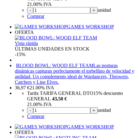
21.00%
IVA
unidad
-
+
Comprar
GAMES WORKSHOP
OFERTA
Vista rápida
ÚLTIMAS UNIDADES EN STOCK
-15%
BLOOD BOWL: WOOD ELF TEAM
Las posturas
dinámicas capturan perfectamente el torbellino de velocidad y
agilidad. Un complemento ideal de Wardancers, Throwers,
Catchers y Line Elves.
36,97
€
21.00%
IVA
Tarifa TARIFA GENERAL DTO
15%
descuento
GENERAL
43,50 €
21.00%
IVA
unidad
-
+
Comprar
GAMES WORKSHOP
OFERTA