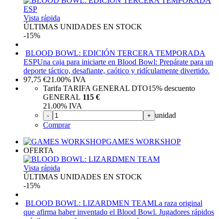
Vista rápida
ÚLTIMAS UNIDADES EN STOCK
-15%
BLOOD BOWL: EDICIÓN TERCERA TEMPORADA
ESP
Una caja para iniciarte en Blood Bowl: Prepárate para un
deporte táctico, desafiante, caótico y ridículamente divertido.
97,75
€
21.00%
IVA
Tarifa TARIFA GENERAL DTO
15%
descuento
GENERAL
115 €
21.00%
IVA
unidad
-
+
Comprar
GAMES WORKSHOP
OFERTA
Vista rápida
ÚLTIMAS UNIDADES EN STOCK
-15%
BLOOD BOWL: LIZARDMEN TEAM
La raza original
que afirma haber inventado el Blood Bowl. Jugadores rápidos