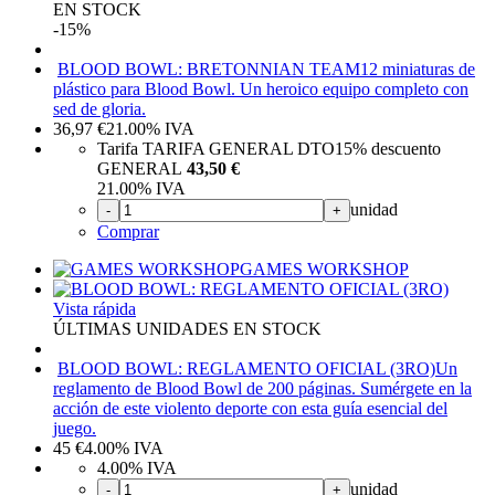
EN STOCK
-15%
BLOOD BOWL: BRETONNIAN TEAM
12 miniaturas de
plástico para Blood Bowl. Un heroico equipo completo con
sed de gloria.
36,97
€
21.00%
IVA
Tarifa TARIFA GENERAL DTO
15%
descuento
GENERAL
43,50 €
21.00%
IVA
unidad
-
+
Comprar
GAMES WORKSHOP
Vista rápida
ÚLTIMAS UNIDADES EN STOCK
BLOOD BOWL: REGLAMENTO OFICIAL (3RO)
Un
reglamento de Blood Bowl de 200 páginas. Sumérgete en la
acción de este violento deporte con esta guía esencial del
juego.
45
€
4.00%
IVA
4.00%
IVA
unidad
-
+