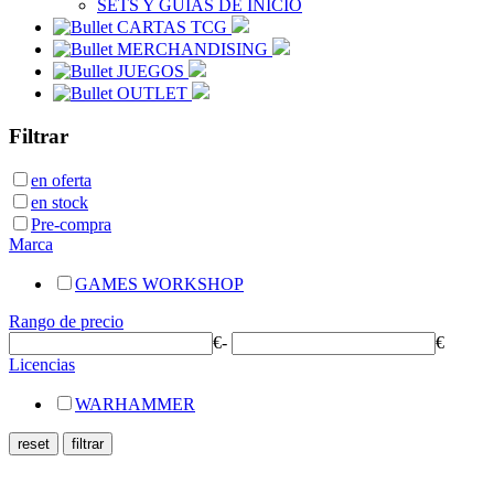
SETS Y GUÍAS DE INICIO
CARTAS TCG
MERCHANDISING
JUEGOS
OUTLET
Filtrar
en oferta
en stock
Pre-compra
Marca
GAMES WORKSHOP
Rango de precio
€
-
€
Licencias
WARHAMMER