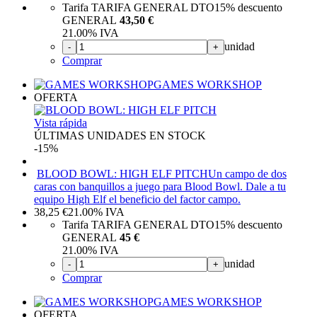
Tarifa TARIFA GENERAL DTO
15%
descuento
GENERAL
43,50 €
21.00%
IVA
unidad
-
+
Comprar
GAMES WORKSHOP
OFERTA
Vista rápida
ÚLTIMAS UNIDADES EN STOCK
-15%
BLOOD BOWL: HIGH ELF PITCH
Un campo de dos
caras con banquillos a juego para Blood Bowl. Dale a tu
equipo High Elf el beneficio del factor campo.
38,25
€
21.00%
IVA
Tarifa TARIFA GENERAL DTO
15%
descuento
GENERAL
45 €
21.00%
IVA
unidad
-
+
Comprar
GAMES WORKSHOP
OFERTA