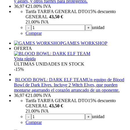
y ágiles, y otros fuertes para protegerlos.
36,97
€
21.00%
IVA
Tarifa TARIFA GENERAL DTO
15%
descuento
GENERAL
43,50 €
21.00%
IVA
unidad
-
+
Comprar
GAMES WORKSHOP
OFERTA
Vista rápida
ÚLTIMAS UNIDADES EN STOCK
-15%
BLOOD BOWL: DARK ELF TEAM
Un equipo de Blood
Bowl de Dark Elves. Incluye 2 Witch Elves, que pueden
montarse agarrando el corazón arrancado de un oponente.
36,97
€
21.00%
IVA
Tarifa TARIFA GENERAL DTO
15%
descuento
GENERAL
43,50 €
21.00%
IVA
unidad
-
+
Comprar