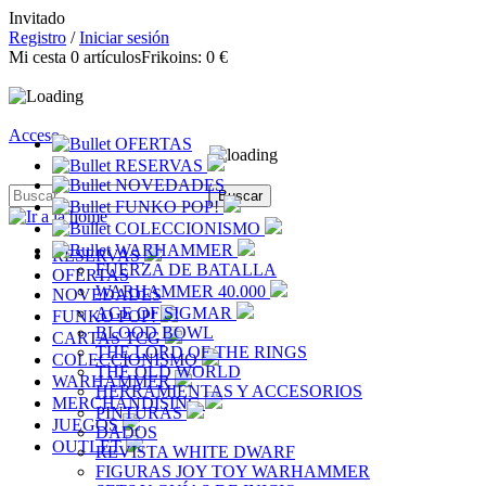
Invitado
Registro
/
Iniciar sesión
Mi cesta
0
artículos
Frikoins:
0 €
Acceso
OFERTAS
RESERVAS
NOVEDADES
FUNKO POP!
COLECCIONISMO
WARHAMMER
RESERVAS
FUERZA DE BATALLA
OFERTAS
WARHAMMER 40.000
NOVEDADES
AGE OF SIGMAR
FUNKO POP!
BLOOD BOWL
CARTAS TCG
THE LORD OF THE RINGS
COLECCIONISMO
THE OLD WORLD
WARHAMMER
HERRAMIENTAS Y ACCESORIOS
MERCHANDISING
PINTURAS
JUEGOS
DADOS
OUTLET
REVISTA WHITE DWARF
FIGURAS JOY TOY WARHAMMER