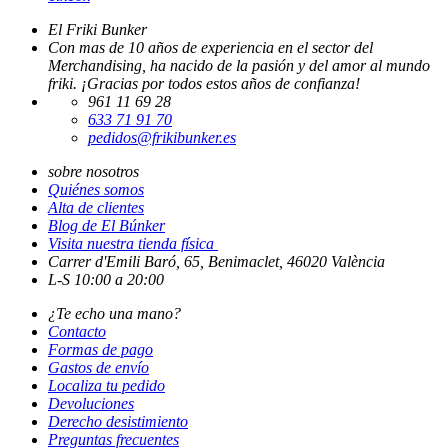
El Friki Bunker
Con mas de 10 años de experiencia en el sector del
Merchandising, ha nacido de la pasión y del amor al mundo
friki. ¡Gracias por todos estos años de confianza!
961 11 69 28
633 71 91 70
pedidos@frikibunker.es
sobre nosotros
Quiénes somos
Alta de clientes
Blog de El Búnker
Visita nuestra tienda física
Carrer d'Emili Baró, 65, Benimaclet, 46020 València
L-S 10:00 a 20:00
¿Te echo una mano?
Contacto
Formas de pago
Gastos de envío
Localiza tu pedido
Devoluciones
Derecho desistimiento
Preguntas frecuentes