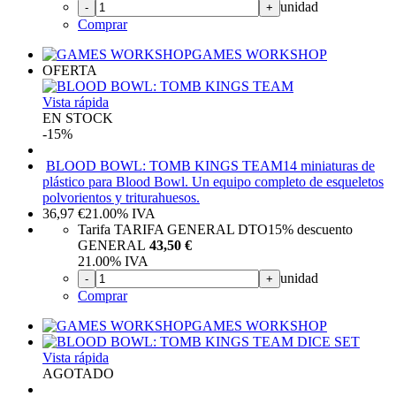
unidad
-
+
Comprar
GAMES WORKSHOP
OFERTA
Vista rápida
EN STOCK
-15%
BLOOD BOWL: TOMB KINGS TEAM
14 miniaturas de
plástico para Blood Bowl. Un equipo completo de esqueletos
polvorientos y triturahuesos.
36,97
€
21.00%
IVA
Tarifa TARIFA GENERAL DTO
15%
descuento
GENERAL
43,50 €
21.00%
IVA
unidad
-
+
Comprar
GAMES WORKSHOP
Vista rápida
AGOTADO