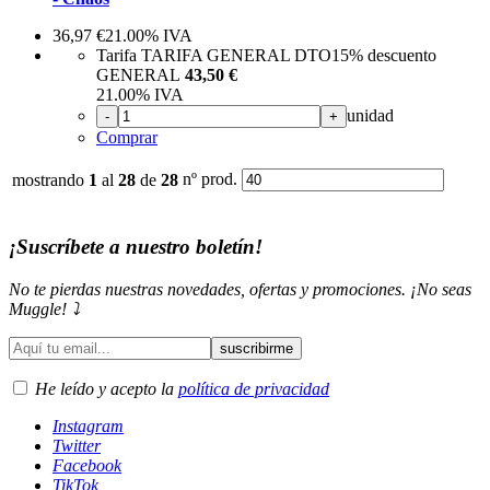
36,97
€
21.00%
IVA
Tarifa TARIFA GENERAL DTO
15%
descuento
GENERAL
43,50 €
21.00%
IVA
unidad
-
+
Comprar
nº prod.
mostrando
1
al
28
de
28
¡Suscríbete a nuestro boletín!
No te pierdas nuestras novedades, ofertas y promociones. ¡No seas
Muggle! ⤵️
He leído y acepto la
política de privacidad
Instagram
Twitter
Facebook
TikTok