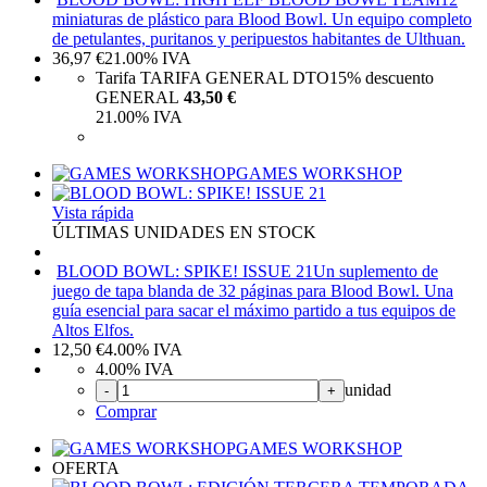
miniaturas de plástico para Blood Bowl. Un equipo completo
de petulantes, puritanos y peripuestos habitantes de Ulthuan.
36,97
€
21.00%
IVA
Tarifa TARIFA GENERAL DTO
15%
descuento
GENERAL
43,50 €
21.00%
IVA
GAMES WORKSHOP
Vista rápida
ÚLTIMAS UNIDADES EN STOCK
BLOOD BOWL: SPIKE! ISSUE 21
Un suplemento de
juego de tapa blanda de 32 páginas para Blood Bowl. Una
guía esencial para sacar el máximo partido a tus equipos de
Altos Elfos.
12,50
€
4.00%
IVA
4.00%
IVA
unidad
-
+
Comprar
GAMES WORKSHOP
OFERTA