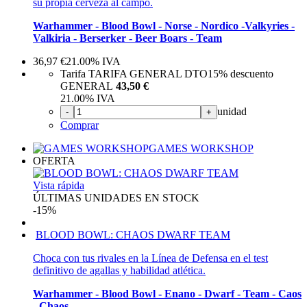
su propia cerveza al campo.
Warhammer - Blood Bowl - Norse - Nordico -Valkyries -
Valkiria - Berserker - Beer Boars - Team
36,97
€
21.00%
IVA
Tarifa TARIFA GENERAL DTO
15%
descuento
GENERAL
43,50 €
21.00%
IVA
unidad
-
+
Comprar
GAMES WORKSHOP
OFERTA
Vista rápida
ÚLTIMAS UNIDADES EN STOCK
-15%
BLOOD BOWL: CHAOS DWARF TEAM
Choca con tus rivales en la Línea de Defensa en el test
definitivo de agallas y habilidad atlética.
Warhammer - Blood Bowl - Enano - Dwarf - Team - Caos
- Chaos