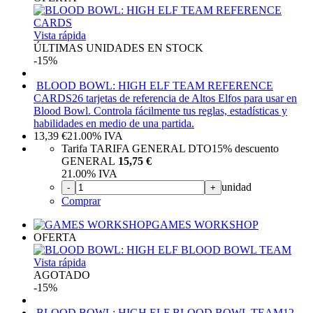
Vista rápida
ÚLTIMAS UNIDADES EN STOCK
-15%
BLOOD BOWL: HIGH ELF TEAM REFERENCE
CARDS
26 tarjetas de referencia de Altos Elfos para usar en
Blood Bowl. Controla fácilmente tus reglas, estadísticas y
habilidades en medio de una partida.
13,39
€
21.00%
IVA
Tarifa TARIFA GENERAL DTO
15%
descuento
GENERAL
15,75 €
21.00%
IVA
unidad
-
+
Comprar
GAMES WORKSHOP
OFERTA
Vista rápida
AGOTADO
-15%
BLOOD BOWL: HIGH ELF BLOOD BOWL TEAM
12