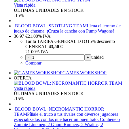
Vista rápida
ÚLTIMAS UNIDADES EN STOCK
-15%
BLOOD BOWL: SNOTLING TEAM
Llena el terreno de
juego de chusma. ¡Cruza la cancha con Pump Wagons!
36,97
€
21.00%
IVA
Tarifa TARIFA GENERAL DTO
15%
descuento
GENERAL
43,50 €
21.00%
IVA
unidad
-
+
Comprar
GAMES WORKSHOP
OFERTA
Vista rápida
ÚLTIMAS UNIDADES EN STOCK
-15%
BLOOD BOWL: NECROMANTIC HORROR
TEAM
Píllale el truco a tus rivales con diversos jugadores
especializados con los que hacer un buen trato. Contiene 6
Zombie Linemen, 2 Ghoul Runners, 2 Wraiths, 2