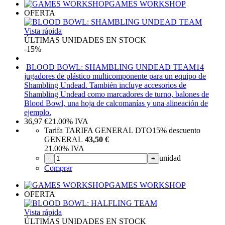
GAMES WORKSHOP
OFERTA
Vista rápida
ÚLTIMAS UNIDADES EN STOCK
-15%
BLOOD BOWL: SHAMBLING UNDEAD TEAM
14
jugadores de plástico multicomponente para un equipo de
Shambling Undead. También incluye accesorios de
Shambling Undead como marcadores de turno, balones de
Blood Bowl, una hoja de calcomanías y una alineación de
ejemplo.
36,97
€
21.00%
IVA
Tarifa TARIFA GENERAL DTO
15%
descuento
GENERAL
43,50 €
21.00%
IVA
unidad
-
+
Comprar
GAMES WORKSHOP
OFERTA
Vista rápida
ÚLTIMAS UNIDADES EN STOCK