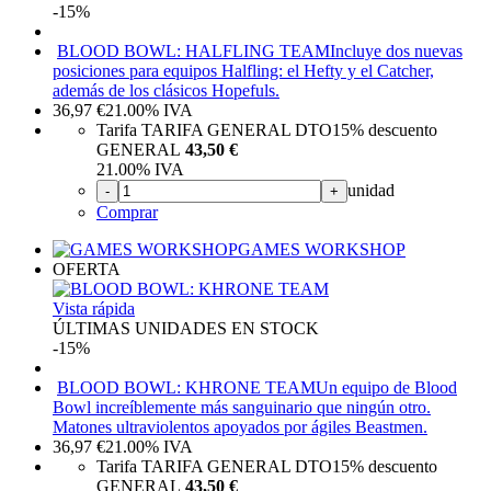
-15%
BLOOD BOWL: HALFLING TEAM
Incluye dos nuevas
posiciones para equipos Halfling: el Hefty y el Catcher,
además de los clásicos Hopefuls.
36,97
€
21.00%
IVA
Tarifa TARIFA GENERAL DTO
15%
descuento
GENERAL
43,50 €
21.00%
IVA
unidad
-
+
Comprar
GAMES WORKSHOP
OFERTA
Vista rápida
ÚLTIMAS UNIDADES EN STOCK
-15%
BLOOD BOWL: KHRONE TEAM
Un equipo de Blood
Bowl increíblemente más sanguinario que ningún otro.
Matones ultraviolentos apoyados por ágiles Beastmen.
36,97
€
21.00%
IVA
Tarifa TARIFA GENERAL DTO
15%
descuento
GENERAL
43,50 €