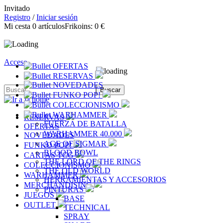
Invitado
Registro
/
Iniciar sesión
Mi cesta
0
artículos
Frikoins:
0 €
Acceso
OFERTAS
RESERVAS
NOVEDADES
FUNKO POP!
COLECCIONISMO
WARHAMMER
RESERVAS
FUERZA DE BATALLA
OFERTAS
WARHAMMER 40.000
NOVEDADES
AGE OF SIGMAR
FUNKO POP!
BLOOD BOWL
CARTAS TCG
THE LORD OF THE RINGS
COLECCIONISMO
THE OLD WORLD
WARHAMMER
HERRAMIENTAS Y ACCESORIOS
MERCHANDISING
PINTURAS
JUEGOS
BASE
OUTLET
TECHNICAL
SPRAY