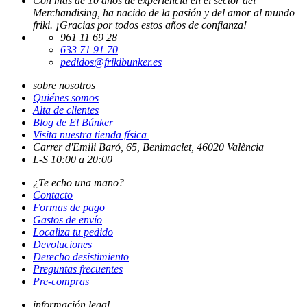
Con mas de 10 años de experiencia en el sector del
Merchandising, ha nacido de la pasión y del amor al mundo
friki. ¡Gracias por todos estos años de confianza!
961 11 69 28
633 71 91 70
pedidos@frikibunker.es
sobre nosotros
Quiénes somos
Alta de clientes
Blog de El Búnker
Visita nuestra tienda física
Carrer d'Emili Baró, 65, Benimaclet, 46020 València
L-S 10:00 a 20:00
¿Te echo una mano?
Contacto
Formas de pago
Gastos de envío
Localiza tu pedido
Devoluciones
Derecho desistimiento
Preguntas frecuentes
Pre-compras
información legal