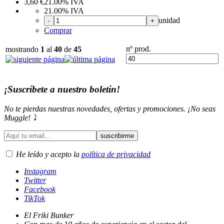
3,60
€
21.00%
IVA
21.00%
IVA
unidad
-
+
Comprar
nº prod.
mostrando
1
al
40
de
45
¡Suscríbete a nuestro boletín!
No te pierdas nuestras novedades, ofertas y promociones. ¡No seas
Muggle! ⤵️
He leído y acepto la
política de privacidad
Instagram
Twitter
Facebook
TikTok
El Friki Bunker