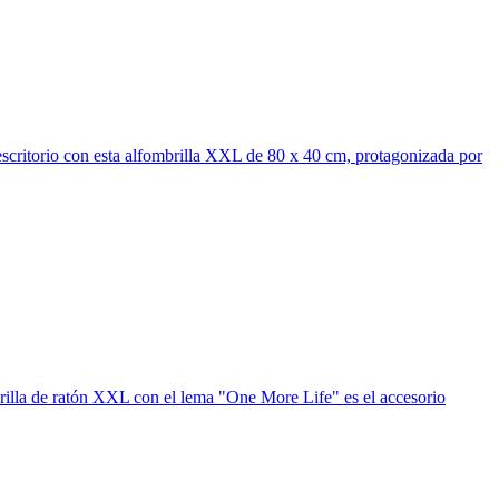
escritorio con esta alfombrilla XXL de 80 x 40 cm, protagonizada por
brilla de ratón XXL con el lema "One More Life" es el accesorio