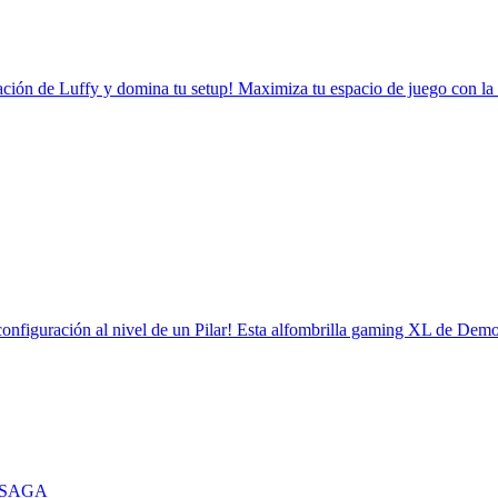
lación de Luffy y domina tu setup! Maximiza tu espacio de juego con la 
configuración al nivel de un Pilar! Esta alfombrilla gaming XL de Demo