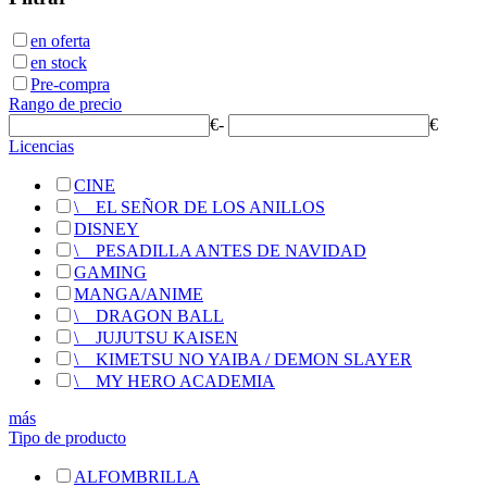
en oferta
en stock
Pre-compra
Rango de precio
€
-
€
Licencias
CINE
\
__
EL SEÑOR DE LOS ANILLOS
DISNEY
\
__
PESADILLA ANTES DE NAVIDAD
GAMING
MANGA/ANIME
\
__
DRAGON BALL
\
__
JUJUTSU KAISEN
\
__
KIMETSU NO YAIBA / DEMON SLAYER
\
__
MY HERO ACADEMIA
más
Tipo de producto
ALFOMBRILLA