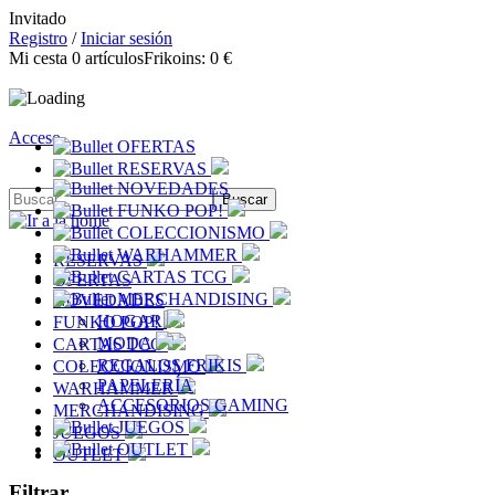
Invitado
Registro
/
Iniciar sesión
Mi cesta
0
artículos
Frikoins:
0 €
Acceso
OFERTAS
RESERVAS
NOVEDADES
FUNKO POP!
COLECCIONISMO
WARHAMMER
RESERVAS
CARTAS TCG
OFERTAS
MERCHANDISING
NOVEDADES
HOGAR
FUNKO POP!
MODA
CARTAS TCG
REGALOS FRIKIS
COLECCIONISMO
PAPELERÍA
WARHAMMER
ACCESORIOS GAMING
MERCHANDISING
JUEGOS
JUEGOS
OUTLET
OUTLET
Filtrar