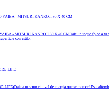
IBA - MITSURI KANROJI 80 X 40 CM
Dale un toque épico a tu 
uperficie con estilo.
E LIFE
¡Dale a tu setup el nivel de energía que se merece! Esta alfom