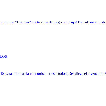
tu propio "Dominio" en tu zona de juego o trabajo! Esta alfombrilla de r
OS
¡Una alfombrilla para gobernarlos a todos! Despliega el legendario M